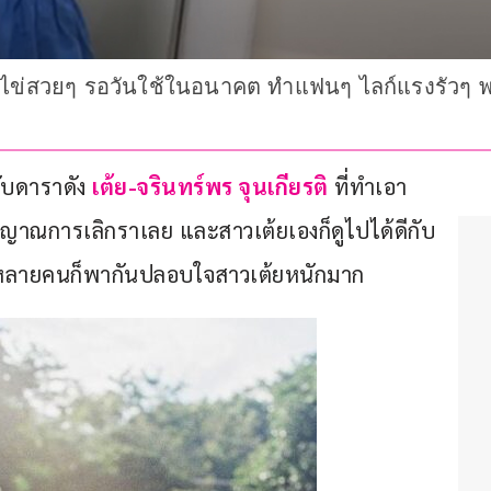
ากไข่สวยๆ รอวันใช้ในอนาคต ทำแฟนๆ ไลก์แรงรัวๆ พ
ับดาราดัง 
เต้ย-จรินทร์พร จุนเกียรติ 
ที่ทำเอา
ญาณการเลิกราเลย และสาวเต้ยเองก็ดูไปได้ดีกับ
บลงหลายคนก็พากันปลอบใจสาวเต้ยหนักมาก 