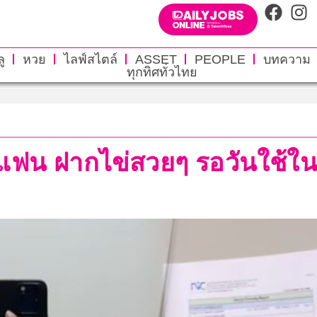
ู
หวย
ไลฟ์สไตล์
ASSET
PEOPLE
บทความ
ทุกทิศทั่วไทย
ง้อแฟน ฝากไข่สวยๆ รอวันใช