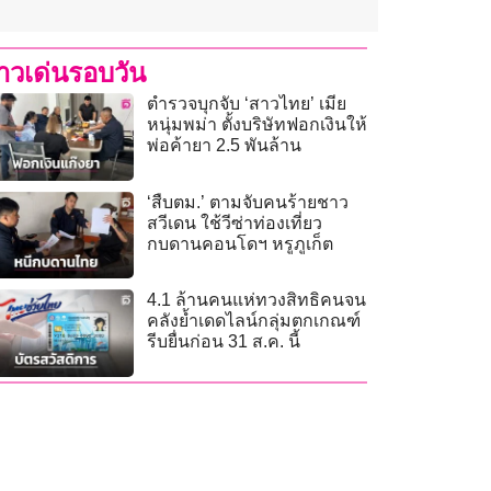
่าวเด่นรอบวัน
ตำรวจบุกจับ ‘สาวไทย’ เมีย
หนุ่มพม่า ตั้งบริษัทฟอกเงินให้
พ่อค้ายา 2.5 พันล้าน
‘สืบตม.’ ตามจับคนร้ายชาว
สวีเดน ใช้วีซ่าท่องเที่ยว
กบดานคอนโดฯ หรูภูเก็ต
4.1 ล้านคนแห่ทวงสิทธิคนจน
คลังย้ำเดดไลน์กลุ่มตกเกณฑ์
รีบยื่นก่อน 31 ส.ค. นี้