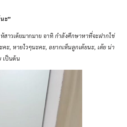
้นะ”
้สาวเต้ยมากมาย อาทิ 
กำลังศึกษาหาที่จะฝากไข่
ะคะ, หายไวๆนะคะ, อยากเห็นลูกเต้ยนะ, เต้ย น่า
ย
 เป็นต้น