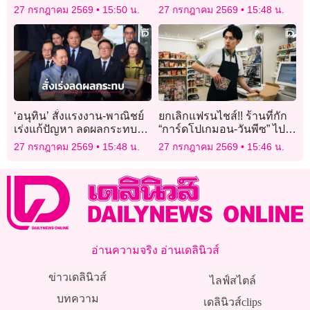
บริการดิจิทัล
กลุ่มผู้ต้องสงสัยแล้ว
27 กรกฎาคม 2569
15:50 น.
27 กรกฎาคม 2569
15:48 น.
‘อนุทิน’ สั่งแรงงาน-พาณิชย์
ยกเลิกแฟรนไชส์!! ร้านที่กัก
เร่งแก้ปัญหา ลดผลกระทบ
“การ์ดโปเกมอน-วันพีซ” ไป
ภาษีสหรัฐ 12.5%
ขายต่อ
27 กรกฎาคม 2569
15:48 น.
27 กรกฎาคม 2569
15:46 น.
อ่านความจริง อ่านเดลินิวส์
ข่าวเดลินิวส์
ไลฟ์สไตล์
บทความ
เดลินิวส์clips