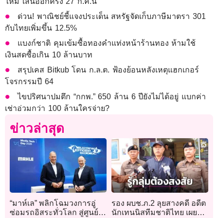
ใหม่ เสนออีกครั้ง 27 ก.ค.นี้
ด่วน! พาณิชย์ชี้แจงประเด็น สหรัฐจัดเก็บภาษีมาตรา 301
กับไทยเพิ่มขึ้น 12.5%
แบงก์ชาติ คุมเข้มซื้อทองคำแท่งหน้าร้านทอง ห้ามใช้
เงินสดซื้อเกิน 10 ล้านบาท
สรุปเคส Bitkub โดน ก.ล.ต. ฟ้องย้อนหลังเหตุแฮกเกอร์
โจรกรรมปี 64
ไขปริศนาปมตึก “กกพ.” 650 ล้าน 6 ปียังไม่ได้อยู่ แบกค่า
เช่าอ่วมกว่า 100 ล้านใครจ่าย?
ข่าวล่าสุด
“มาห์เล” พลิกโฉมวงการอู่
รอง ผบช.ภ.2 ลุยสางคดี อดีต
ซ่อมรถอิสระทั่วโลก สู่ศูนย์
นักเทนนิสทีมชาติไทย เผยรู้