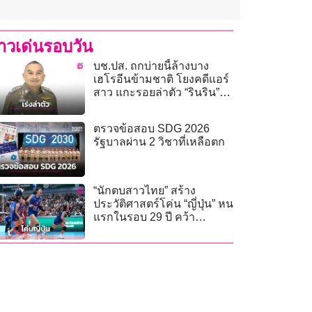
่าวเด่นรอบวัน
บช.ปส. ถกบ่ายนี้ล้างบาง
เฮโรอีนข้ามชาติ โยงคดีแอร์
สาว แกะรอยล่าตัว “รินริน”
บงการออนไลน์!
ตรวจข้อสอบ SDG 2026
รัฐบาลผ่าน 2 วิชาที่เหลือตก
“นักตบสาวไทย” สร้าง
ประวัติศาสตร์โค่น “ญี่ปุ่น” หน
แรกในรอบ 29 ปี คว้า
ทองแดง ศึกชิงแชมป์เอเชีย
รุ่น 18 ปี