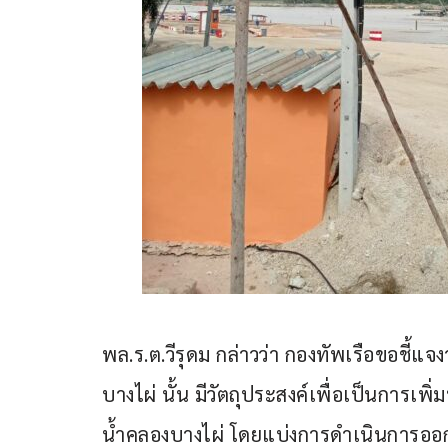
พล.ร.ต.วีรุดม กล่าวว่า กองทัพเรือขอชี้แ
บางไผ่ นั้น มีวัตถุประสงค์เพื่อเป็นการเพ
น้ำคลองบางไผ่ โดยแบ่งการดำเนินการออกเ