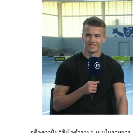
อดีตดาวยิง “สิงโตคำราม” เผยในรายการ 