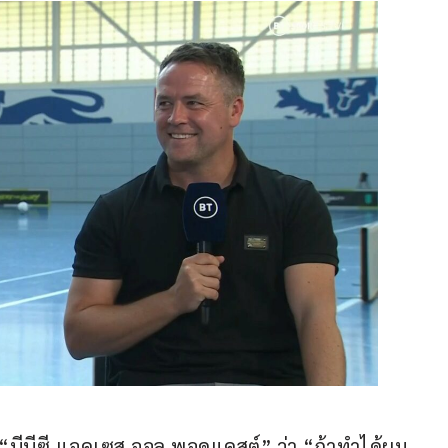
“บีบีซี แอคเซส ออล พอดแคสต์” ว่า “ถ้าทำได้ผม