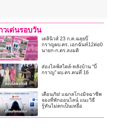
่าวเด่นรอบวัน
เดลินิวส์ 23 ก.ค.ฉลุยบิ๊
กราญผบ.ตร. เอกฉันท์12ต่อ0
นายก-ก.ตร.ลงมติ
ส่องไลฟ์สไตล์-หลังบ้าน “บิ๊
กราญ” ผบ.ตร.คนที่ 16
เตือนภัย! แฉกลโกงมิจฉาชีพ
จองที่พักออนไลน์ แนะวิธี
รู้ทันไม่ตกเป็นเหยื่อ