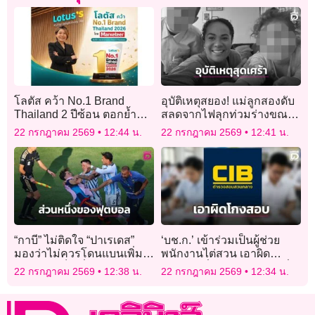
โลตัส คว้า No.1 Brand
อุบัติเหตุสยอง! แม่ลูกสองดับ
Thailand 2 ปีซ้อน ตอกย้ำ
สลดจากไฟลุกท่วมร่างขณะ
แบรนด์ค้าปลีกอันดับ 1 ในใจ
ย่างมาร์ชแมลโลว์ให้ลูก
22 กรกฎาคม 2569
12:44 น.
22 กรกฎาคม 2569
12:41 น.
มหาชน
“กาบี” ไม่ติดใจ “ปาเรเดส”
‘บช.ก.’ เข้าร่วมเป็นผู้ช่วย
มองว่าไม่ควรโดนแบนเพิ่ม
พนักงานไต่สวน เอาผิด
เพราะถือเป็นเรื่องธรรมดา
‘บุคคล’ เอี่ยวโกงสอบท้องถิ่น
22 กรกฎาคม 2569
12:38 น.
22 กรกฎาคม 2569
12:34 น.
แม้โดนอัดหลังเกมนัดชิง