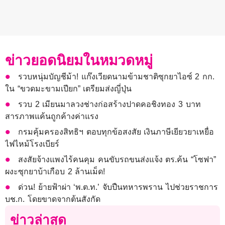
ข่าวยอดนิยมในหมวดหมู่
รวบหนุ่มบัญชีม้า! แก๊งเวียดนามข้ามชาติซุกยาไอซ์ 2 กก.
ใน “ขวดมะขามเปียก” เตรียมส่งญี่ปุ่น
รวบ 2 เมียนมาลวงช่างก่อสร้างปาดคอชิงทอง 3 บาท
สารภาพแค้นถูกค้างค่าแรง
กรมคุ้มครองสิทธิฯ ตอบทุกข้อสงสัย เงินภาษีเยียวยาเหยื่อ
ไฟไหม้โรงเบียร์
สงสัยจ้างแพงไร้คนคุม คนขับรถขนส่งแจ้ง ตร.ค้น “โซฟา”
ผงะซุกยาบ้าเกือบ 2 ล้านเม็ด!
ด่วน! ย้ายฟ้าผ่า ‘พ.ต.ท.’ จับปืนทหารพราน ไปช่วยราชการ
บช.ก. โดยขาดจากต้นสังกัด
ข่าวล่าสุด