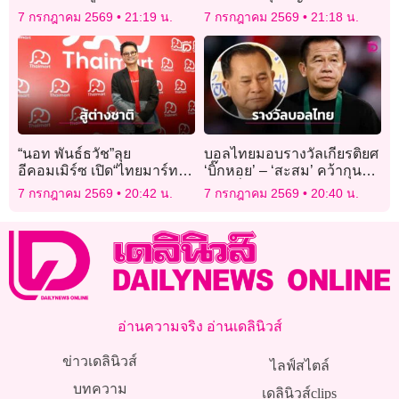
กก. เตรียมบินออกนอก
7 กรกฎาคม 2569
21:19 น.
7 กรกฎาคม 2569
21:18 น.
ประเทศ
“นอท พันธ์ธวัช”ลุย
บอลไทยมอบรางวัลเกียรติยศ
อีคอมเมิร์ซ เปิด“ไทยมาร์ท”สู้
‘บิ๊กหอย’ – ‘สะสม’ คว้ากุนซือ
ต่างชาติคิดค่าจีพี 0% ปีแรก
ยอดเยี่ยม
7 กรกฎาคม 2569
20:42 น.
7 กรกฎาคม 2569
20:40 น.
อ่านความจริง อ่านเดลินิวส์
ข่าวเดลินิวส์
ไลฟ์สไตล์
บทความ
เดลินิวส์clips