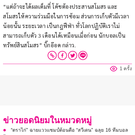
“แต่ถ้าจะได้ผลเต็มที่ โค้ชต้องประสานสโมสร และ
สโมสรให้ความร่วมมือในการซ้อม ส่วนการเก็บตัวมีเวลา
น้อยนั้น ระยะเวลา เป็นกฎฟีฟ่า ทั่วโลกปฏิบัติเราไม่
สามารถเก็บตัว 3 เดือนได้เหมือนเมื่อก่อน นักบอลเป็น
ทรัพย์สินสโมสร” บิ๊กอ๊อด กล่าว.
1 ครั้ง
ข่าวยอดนิยมในหมวดหมู่
“ตราไก่” ฉายแววแชมป์ต้อนตือ “สวีเดน” ฉลุย 16 ทีมบอล