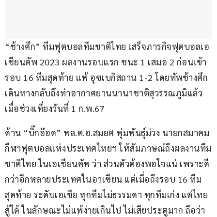
“ช้างศึก” ทีมฟุตบอลทีมชาติไทย เสร็จภารกิจฟุตบอลเอ
เชียนคัพ 2023 ผลงานรอบแรก ชนะ 1 เสมอ 2 ก่อนเข้า
รอบ 16 ทีมสุดท้าย แพ้ อุซเบกิสถาน 1-2 โดยทัพช้างศึก
เดินทางกลับถึงท่าอากาศยานนานาชาติสุวรรณภูมิแล้ว 
เมื่อช่วงเที่ยงวันที่ 1 ก.พ.67
ด้าน “บิ๊กอ๊อด” พล.ต.อ.สมยศ พุ่มพันธุ์ม่วง นายกสมาคม
กีฬาฟุตบอลแห่งประเทศไทยฯ ให้สัมภาษณ์ถึงผลงานทีม
ชาติไทย ในเอเชียนคัพ ว่า ส่วนตัวต้องพอใจแน่ เพราะดี
กว่าอีกหลายประเทศในอาเซียน แต่เมื่อถึงรอบ 16 ทีม
สุดท้าย ระดับเอเชีย ทุกทีมไม่ธรรมดา ทุกทีมเก่ง แต่ไทย
สู้ได้ ในลักษณะไม่แพ้ง่ายเกินไป ไม่เสียประตูมาก ถือว่า