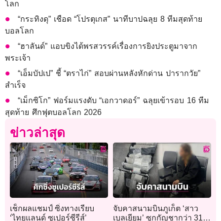
โลก
“กระทิงดุ” เชือด “โปรตุเกส” นาทีบาปฉลุย 8 ทีมสุดท้าย
บอลโลก
“ฮาลันด์” แอบขิงได้พรสวรรค์เรื่องการยิงประตูมาจาก
พระเจ้า
“เอ็มบัปเป” ชี้ “ตราไก่” สอบผ่านหลังหักด่าน ปารากวัย”
สำเร็จ
“เม็กซิโก” ฟอร์มแรงดับ “เอกวาดอร์” ฉลุยเข้ารอบ 16 ทีม
สุดท้าย ศึกฟุตบอลโลก 2026
ข่าวล่าสุด
เช็กผลแชมป์ ซิ่งทางเรียบ
จับคาสนามบินภูเก็ต ‘สาว
‘ไทยแลนด์ ซูเปอร์ซีรีส์’
เบลเยียม’ ซุกกัญชากว่า 31