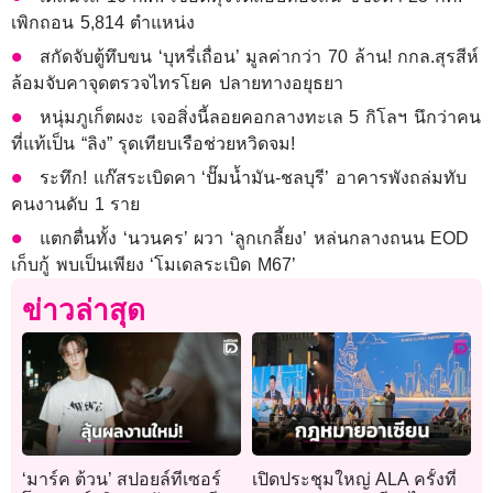
เพิกถอน 5,814 ตำแหน่ง
สกัดจับตู้ทึบขน ‘บุหรี่เถื่อน’ มูลค่ากว่า 70 ล้าน! กกล.สุรสีห์
ล้อมจับคาจุดตรวจไทรโยค ปลายทางอยุธยา
หนุ่มภูเก็ตผงะ เจอสิ่งนี้ลอยคอกลางทะเล 5 กิโลฯ นึกว่าคน
ที่แท้เป็น “ลิง” รุดเทียบเรือช่วยหวิดจม!
ระทึก! แก๊สระเบิดคา ‘ปั๊มน้ำมัน-ชลบุรี’ อาคารพังถล่มทับ
คนงานดับ 1 ราย
แตกตื่นทั้ง ‘นวนคร’ ผวา ‘ลูกเกลี้ยง’ หล่นกลางถนน EOD
เก็บกู้ พบเป็นเพียง ‘โมเดลระเบิด M67’
ข่าวล่าสุด
‘มาร์ค ต้วน’ สปอยล์ทีเซอร์
เปิดประชุมใหญ่ ALA ครั้งที่