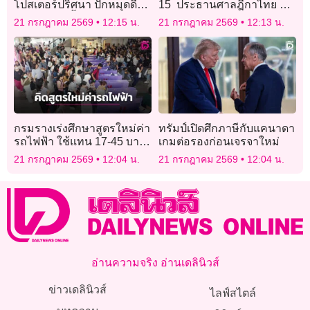
โปสเตอร์ปริศนา ปักหมุดดี
15 ประธานศาลฎีกาไทย นำ
เดย์ 31 ก.ค.นี้ แฟนๆ ลุ้นผล
ถกกฎหมายอาเซียน รับมือ
21 กรกฎาคม 2569
12:15 น.
21 กรกฎาคม 2569
12:13 น.
งานใหม่สุดคูล!
ความท้าทาย
กรมรางเร่งศึกษาสูตรใหม่ค่า
ทรัมป์เปิดศึกภาษีกับแคนาดา
รถไฟฟ้า ใช้แทน 17-45 บาท
เกมต่อรองก่อนเจรจาใหม่
ในอนาคต ทุกยุครัฐบาลใช้ได้
21 กรกฎาคม 2569
12:04 น.
21 กรกฎาคม 2569
12:04 น.
หมด
อ่านความจริง อ่านเดลินิวส์
ข่าวเดลินิวส์
ไลฟ์สไตล์