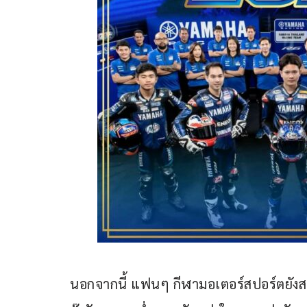
นอกจากนี้ แฟนๆ กีฬามอเตอร์สปอร์ตยัง