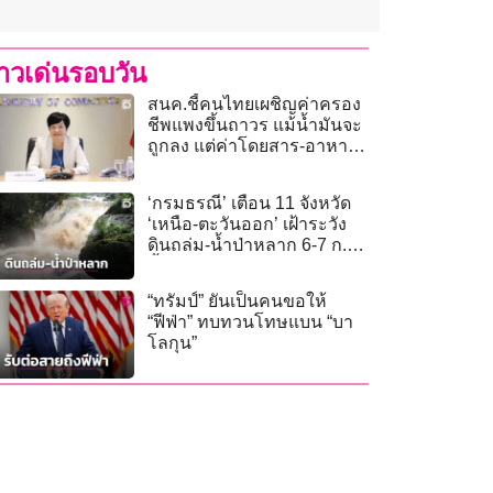
่าวเด่นรอบวัน
สนค.ชี้คนไทยเผชิญค่าครอง
ชีพแพงขึ้นถาวร แม้น้ำมันจะ
ถูกลง แต่ค่าโดยสาร-อาหาร
จานด่วนไม่ลดราคา
‘กรมธรณี’ เตือน 11 จังหวัด
‘เหนือ-ตะวันออก’ เฝ้าระวัง
ดินถล่ม-น้ำป่าหลาก 6-7 ก.ค.
นี้
“ทรัมป์” ยันเป็นคนขอให้
“ฟีฟ่า” ทบทวนโทษแบน “บา
โลกุน”