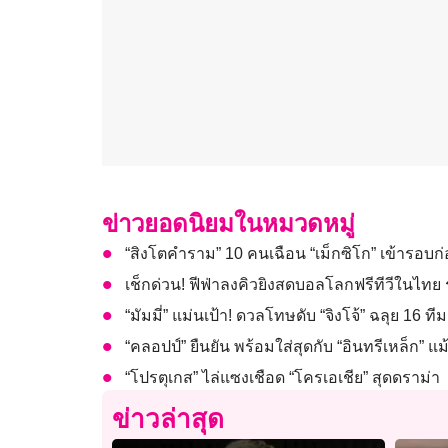
ข่าวยอดนิยมในหมวดหมู่
“สิงโตคำราม” 10 คนเฉือน “เม็กซิโก” เข้ารอบ
เช็กด่วน! ฟีฟ่าลงคิวยิงสดบอลโลกฟรีทีวีในไทย ร
“มัมมี่” แม่นเป้า! ดวลโทษดับ “จิงโจ้” ฉลุย 16 
“คลอปป์” ยืนยัน พร้อมใส่สุดกับ “อินทรีเหล็ก” 
“โปรตุเกส” ไล่แซงเชือด “โครเอเชีย” สุดดราม่า
ข่าวล่าสุด