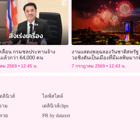
บเคลื่อน กรมชลประทานจ้าง
งานแสดงพลุฉลองวันชาติสหรัฐ 
แล้วกว่า 64,000 คน
วอชิงตันเป็นเมืองที่มีมลพิษมากท
โลก
าคม 2569
12:45 น.
7 กรกฎาคม 2569
12:43 น.
ดลินิวส์
ไลฟ์สไตล์
วาม
เดลินิวส์clips
หวย
PR by dataxet