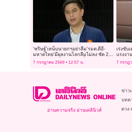
‘พริษฐ์’เหน็บนายกฯอย่าลืม’รมต.ดีอี-
เร่งขั
มหาดไทย’มีผลงานโลกลืมไม่ลง ซัด 2
แรงงาน
ปีสว.ผลงานเอื้อ’ระบอบสีน้ำเงิน’
7 กรกฎาคม 2569
12:57 น.
7 กรกฎ
ข่าวเ
บทค
ดวง-
อ่านความจริง อ่านเดลินิวส์