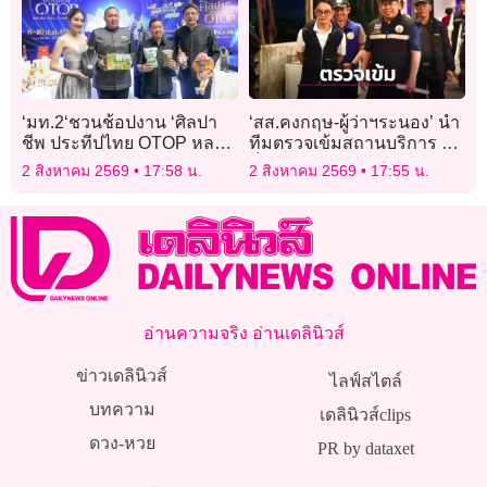
‘มท.2‘ชวนช้อปงาน ‘ศิลปา
‘สส.คงกฤษ-ผู้ว่าฯระนอง’ นำ
ชีพ ประทีปไทย OTOP หลอม
ทีมตรวจเข้มสถานบริการ ขัน
ดวงใจด้วยพระบารมี‘ 8-16
น็อตระบบความปลอดภัยรับ
2 สิงหาคม 2569
17:58 น.
2 สิงหาคม 2569
17:55 น.
ส.ค.นี้ อิมแพ็ค คาดเงินสะพัด
นักท่องเที่ยว
กว่า 770 ล้าน
อ่านความจริง อ่านเดลินิวส์
ข่าวเดลินิวส์
ไลฟ์สไตล์
บทความ
เดลินิวส์clips
ดวง-หวย
PR by dataxet