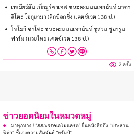
เทเมียร์ลัน เบ็กมูร์ซาเอฟ ชนะคะแนนเอกฉันท์ มาซา
ฮิโตะ โอกุยามา (คิกบ็อกซิ่ง แคตช์เวต 138 ป.)
โทโมกิ ซาโตะ ชนะคะแนนเอกฉันท์ ชูสวน ชูมารูน
ฟาร์ม (มวยไทย แคตช์เวต 138 ป.)
2 ครั้ง
ข่าวยอดนิยมในหมวดหมู่
มาทุกทาง!! “สส.พรรคเดโมแครต” ยื่นหนังสือถึง “ประธาน
ฟีฟ่า” ชี้แจงความสัมพันธ์ “ทรัมป์”