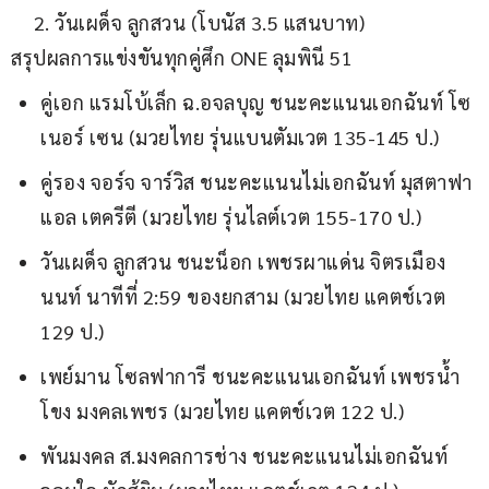
วันเผด็จ ลูกสวน (โบนัส 3.5 แสนบาท)
สรุปผลการแข่งขันทุกคู่ศึก ONE ลุมพินี 51
คู่เอก แรมโบ้เล็ก ฉ.อจลบุญ ชนะคะแนนเอกฉันท์ โซ
เนอร์ เซน (มวยไทย รุ่นแบนตัมเวต 135-145 ป.)
คู่รอง จอร์จ จาร์วิส ชนะคะแนนไม่เอกฉันท์ มุสตาฟา
แอล เตครีตี (มวยไทย รุ่นไลต์เวต 155-170 ป.)
วันเผด็จ ลูกสวน ชนะน็อก เพชรผาแด่น จิตรเมือง
นนท์ นาทีที่ 2:59 ของยกสาม (มวยไทย แคตช์เวต
129 ป.)
เพย์มาน โซลฟาการี ชนะคะแนนเอกฉันท์ เพชรน้ำ
โขง มงคลเพชร (มวยไทย แคตช์เวต 122 ป.)
พันมงคล ส.มงคลการช่าง ชนะคะแนนไม่เอกฉันท์