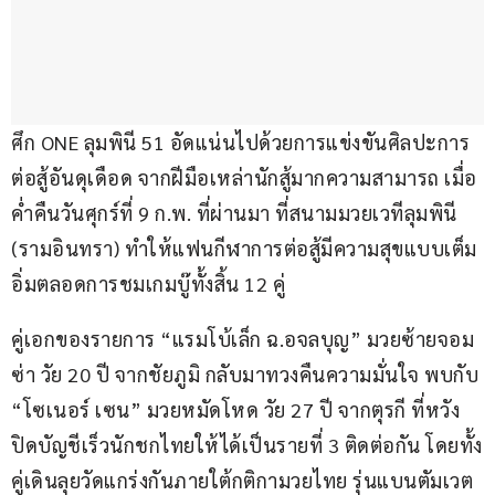
ศึก ONE ลุมพินี 51 อัดแน่นไปด้วยการแข่งขันศิลปะการ
ต่อสู้อันดุเดือด จากฝีมือเหล่านักสู้มากความสามารถ เมื่อ
ค่ำคืนวันศุกร์ที่ 9 ก.พ. ที่ผ่านมา ที่สนามมวยเวทีลุมพินี 
(รามอินทรา) ทำให้แฟนกีฬาการต่อสู้มีความสุขแบบเต็ม
อิ่มตลอดการชมเกมบู๊ทั้งสิ้น 12 คู่
คู่เอกของรายการ “แรมโบ้เล็ก ฉ.อจลบุญ” มวยซ้ายจอม
ซ่า วัย 20 ปี จากชัยภูมิ กลับมาทวงคืนความมั่นใจ พบกับ 
“โซเนอร์ เซน” มวยหมัดโหด วัย 27 ปี จากตุรกี ที่หวัง
ปิดบัญชีเร็วนักชกไทยให้ได้เป็นรายที่ 3 ติดต่อกัน โดยทั้ง
คู่เดินลุยวัดแกร่งกันภายใต้กติกามวยไทย รุ่นแบนตัมเวต 