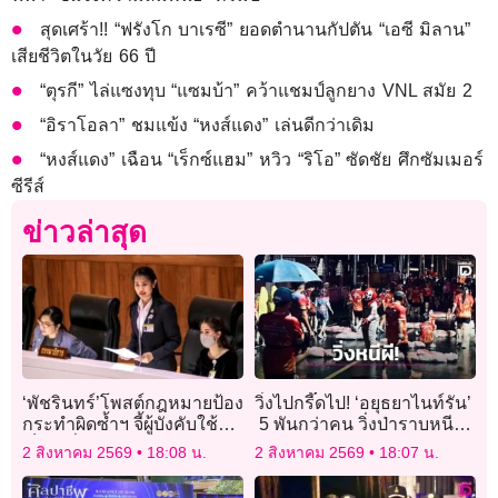
สุดเศร้า!! “ฟรังโก บาเรซี” ยอดตำนานกัปตัน “เอซี มิลาน”
เสียชีวิตในวัย 66 ปี
“ตุรกี” ไล่แซงทุบ “แซมบ้า” คว้าแชมป์ลูกยาง VNL สมัย 2
“อิราโอลา” ชมแข้ง “หงส์แดง” เล่นดีกว่าเดิม
“หงส์แดง” เฉือน “เร็กซ์แฮม” หวิว “ริโอ” ซัดชัย ศึกซัมเมอร์
ซีรีส์
ข่าวล่าสุด
‘พัชรินทร์’โพสต์กฎหมายป้อง
วิ่งไปกรี๊ดไป! ‘อยุธยาไนท์รัน’
กระทำผิดซ้ำฯ จี้ผู้บังคับใช้
5 พันกว่าคน วิ่งป่าราบหนีผี
เป็นเครื่องมือสร้างความ
โบราณ ชมไฟเมืองมรดก
2 สิงหาคม 2569
18:08 น.
2 สิงหาคม 2569
18:07 น.
ปลอดภัย
โลก