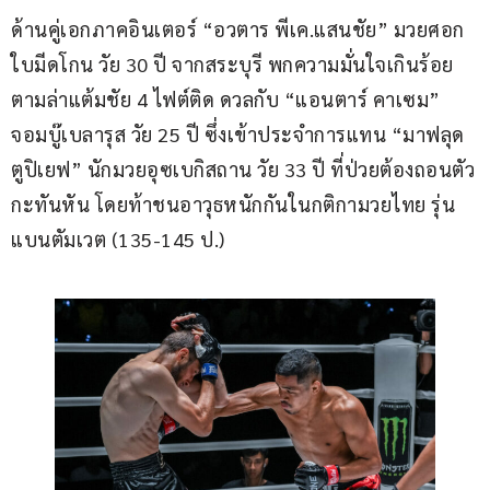
ด้านคู่เอกภาคอินเตอร์ “อวตาร พีเค.แสนชัย” มวยศอก
ใบมีดโกน วัย 30 ปี จากสระบุรี พกความมั่นใจเกินร้อย
ตามล่าแต้มชัย 4 ไฟต์ติด ดวลกับ “แอนตาร์ คาเซม” 
จอมบู๊เบลารุส วัย 25 ปี ซึ่งเข้าประจำการแทน “มาฟลุด 
ตูปิเยฟ” นักมวยอุซเบกิสถาน วัย 33 ปี ที่ป่วยต้องถอนตัว
กะทันหัน โดยท้าชนอาวุธหนักกันในกติกามวยไทย รุ่น
แบนตัมเวต (135-145 ป.)