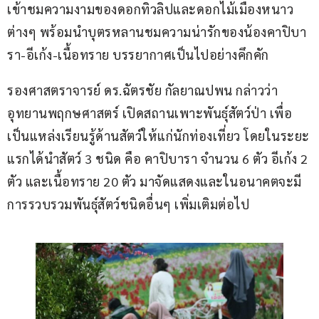
เข้าชมความงามของดอกทิวลิปและดอกไม้เมืองหนาว
ต่างๆ พร้อมนำบุตรหลานชมความน่ารักของน้องคาปิบา
รา-อีเก้ง-เนื้อทราย บรรยากาศเป็นไปอย่างคึกคัก
รองศาสตราจารย์ ดร.ฉัตรชัย กัลยาณปพน กล่าวว่า 
อุทยานพฤกษศาสตร์ เปิดสถานเพาะพันธุ์สัตว์ป่า เพื่อ
เป็นแหล่งเรียนรู้ด้านสัตว์ให้แก่นักท่องเที่ยว โดยในระยะ
แรกได้นำสัตว์ 3 ชนิด คือ คาปิบารา จำนวน 6 ตัว อีเก้ง 2 
ตัว และเนื้อทราย 20 ตัว มาจัดแสดงและในอนาคตจะมี
การรวบรวมพันธุ์สัตว์ชนิดอื่นๆ เพิ่มเติมต่อไป