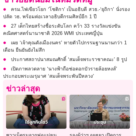
ครม.ไฟเขียวโยก ‘โชติกา’ เป็นอธิบดี สวธ.-‘ยุถิกา’ นั่งรอง
ปลัด วธ. พร้อมต่อเวลาอธิบดีกรมศิลป์อีก 1 ปี
27 เด็กไทยสร้างชื่อระดับโลก คว้า 33 รางวัลแข่งขัน
คณิตศาสตร์นานาชาติ 2026 WMI ประเทศญี่ปุ่น
เผย ‘เจ้าคุณดังเมืองนคร’ หายตัวไปกรรมฐานนานกว่า 1
เดือน ยืนยันยังไม่สึก
ประกาศสถาปนาสมณศักดิ์ ‘สมเด็จพระราชาคณะ’ 8 รูป
เปิดภาพลวดลาย ‘นางฟ้าถือช่อดอกบัวรายล้อยหงส์’
ประกอบพระเมรุมาศ ‘สมเด็จพระพันปีหลวง’
ข่าวล่าสุด
ชาวเน็ตรุมจวกพ่อแม่ขุน
รองผู้ว่าฯ อยุธยา เปิดการ