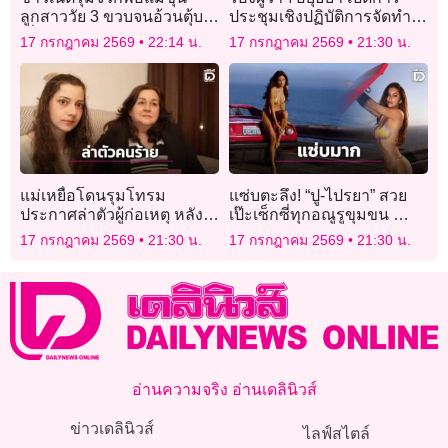
ลูกสาววัย 3 ขวบจนอ้วนตุ้บ
ประชุมเชิงปฏิบัติการจัดทำ
เพื่อถ่ายคลิปโชว์กิน หวังยอด
แผนพัฒนาจังหวัด ปี 2571 –
17 กรกฎาคม 2569
22:14 น.
17 กรกฎาคม 2569
21:30 น.
วิวโซเชียล
2575
แม่เหยื่อโดนรุมโทรม
แซ่บตะลึง! “ปู-ไปรยา” สวย
ประกาศล่าตัวผู้ก่อเหตุ หลัง
เป๊ะเซ็กซี่ทุกอณูรูขุมขน ทำ
ลูกสาวเลือกจบชีวิตด้วยกา
แฟนๆใจละลายหนักมาก
17 กรกฎาคม 2569
21:30 น.
17 กรกฎาคม 2569
21:30 น.
รุณยฆาต
อ่านความจริง อ่านเดลินิวส์
ข่าวเดลินิวส์
ไลฟ์สไตล์