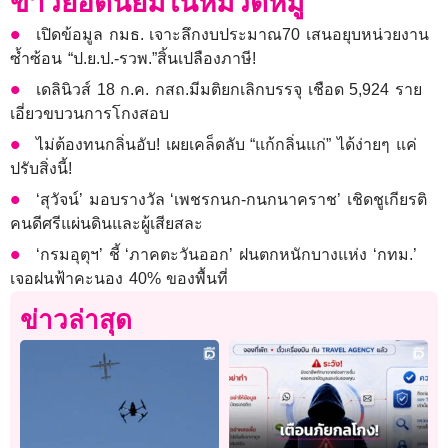
ข่าวยอดนิยมในหมวดหมู่
เปิดข้อมูล กมธ. เจาะลึกงบประมาณ70 เสนอยุบหน่วยงาน
ซ้ำซ้อน “ป.ย.ป.-รวพ.”สิ้นเปลืองภาษี!
เดลินิวส์ 18 ก.ค. กสถ.มีมติยกเลิกบรรจุ เชือด 5,924 ราย
เอี่ยวขบวนการโกงสอบ
ไม่ต้องทนกลิ่นอับ! เผยเคล็ดลับ “แก้กลิ่นแก่” ได้ง่ายๆ แค่
ปรับสิ่งนี้!
‘สุวัจน์’ มอบรางวัล ‘เพชรกนก-กนกนาคราช’ เชิดชูเกียรติ
คนดีศรีแผ่นดินและผู้เสียสละ
‘กรมอุตุฯ’ ชี้ ‘ภาคตะวันออก’ ฝนตกหนักบางแห่ง ‘กทม.’
เจอฝนฟ้าคะนอง 40% ของพื้นที่
ข่าวล่าสุด