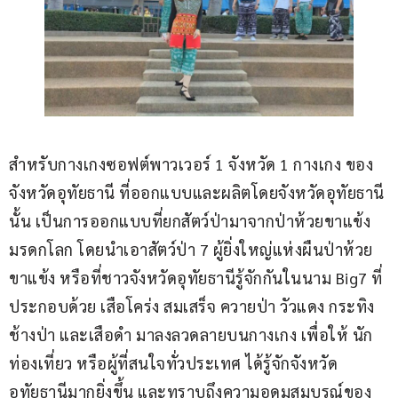
สำหรับกางเกงซอฟต์พาวเวอร์ 1 จังหวัด 1 กางเกง ของ
จังหวัดอุทัยธานี ที่ออกแบบและผลิตโดยจังหวัดอุทัยธานี
นั้น เป็นการออกแบบที่ยกสัตว์ป่ามาจากป่าห้วยขาแข้ง
มรดกโลก โดยนำเอาสัตว์ป่า 7 ผู้ยิ่งใหญ่แห่งผืนป่าห้วย
ขาแข้ง หรือที่ชาวจังหวัดอุทัยธานีรู้จักกันในนาม Big7 ที่
ประกอบด้วย เสือโคร่ง สมเสร็จ ควายป่า วัวแดง กระทิง 
ช้างป่า และเสือดำ มาลงลวดลายบนกางเกง เพื่อให้ นัก
ท่องเที่ยว หรือผู้ที่สนใจทั่วประเทศ ได้รู้จักจังหวัด
อุทัยธานีมากยิ่งขึ้น และทราบถึงความอุดมสมบูรณ์ของ