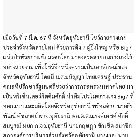
เมื่อวันที่ 7 มี.ค. 67 ที่ จังหวัดอุทัยธานี โชว์ลายกางเกง
ประจำจังหวัดลายใหม่ ด้วยการดึง 7 ผู้ยิ่งใหญ่ หรือ Big7 
แห่งป่าห้วยขาแข้ง มรดกโลก มาลงลวดลายบนกางเกงไว้
อย่างสวยงาม เพื่อโชว์อีกหนึ่งความเป็นเอกลักษณ์ของ
จังหวัดอุทัยธานี โดยมี น.ส.มนัญญา ไทยเศรษฐ์ ประธาน
คณะที่ปรึกษารัฐมนตรีช่วยว่าการกระทรวงมหาดไทย มา
เป็นพรีเซ็นเตอร์กิตติมศักดิ์ นำทีมโปรโมตกางเกง Big7 ที่
ออกแบบและผลิตโดยจังหวัดอุทัยธานี พร้อมด้วย นายธีร
พัฒน์ คัชมาตย์ ผวจ.อุทัยธานี พล.ต.ต.ณรงค์เดชศ์ ศักดิ์
สมบูรณ์ ผบก.ภ.จว.อุทัยธานี นายกฤษฎา ซักเซ็ค สมาชิก
สภาองค์การบริหารส่วนจังหวัดอุทัยธานี นางแบบ นาย