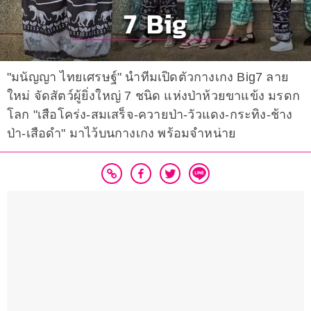
"มนัญญา ไทยเศรษฐ์" นำทีมเปิดตัวกางเกง Big7 ลาย
ใหม่ จัดสัตว์ผู้ยิ่งใหญ่ 7 ชนิด แห่งป่าห้วยขาแข้ง มรดก
โลก "เสือโคร่ง-สมเสร็จ-ควายป่า-วัวแดง-กระทิง-ช้าง
ป่า-เสือดำ" มาไว้บนกางเกง พร้อมจำหน่าย