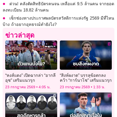
ด่วน! คลังตัดสิทธิบัตรคนจน เหลือแค่ 9.5 ล้านคน จากยอด
ลงทะเบียน 18.82 ล้านคน
เช็กช่องทางประกาศผลบัตรสวัสดิการแห่งรัฐ 2569 มีที่ไหน
บ้าง ถ้าอยากอุทธรณ์ทำยังไง?
ข่าวล่าสุด
“หงส์แดง” เปิดฉากล่า “อากลี
“สิงห์ผงาด” บรรลุข้อตกลง
อุช” เสริมแนวรุก
คว้า “การ์นาโช” เสริมแนวรุก
23 กรกฎาคม 2569
4:05 น.
23 กรกฎาคม 2569
1:33 น.