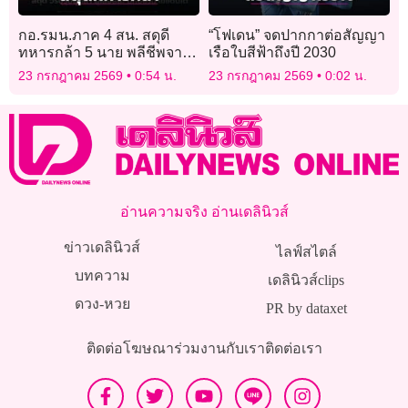
กอ.รมน.ภาค 4 สน. สดุดี
“โฟเดน” จดปากกาต่อสัญญา
ทหารกล้า 5 นาย พลีชีพจาก
เรือใบสีฟ้าถึงปี 2030
เหตุคนร้ายลอบยิงใส่จุดตรวจ
23 กรกฎาคม 2569
0:54 น.
23 กรกฎาคม 2569
0:02 น.
อ่านความจริง อ่านเดลินิวส์
ข่าวเดลินิวส์
ไลฟ์สไตล์
บทความ
เดลินิวส์clips
ดวง-หวย
PR by dataxet
ติดต่อโฆษณา
ร่วมงานกับเรา
ติดต่อเรา