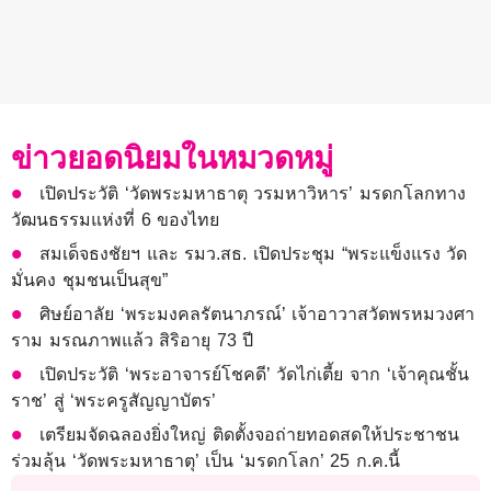
ข่าวยอดนิยมในหมวดหมู่
เปิดประวัติ ‘วัดพระมหาธาตุ วรมหาวิหาร’ มรดกโลกทาง
วัฒนธรรมแห่งที่ 6 ของไทย
สมเด็จธงชัยฯ และ รมว.สธ. เปิดประชุม “พระแข็งแรง วัด
มั่นคง ชุมชนเป็นสุข”
ศิษย์อาลัย ‘พระมงคลรัตนาภรณ์’ เจ้าอาวาสวัดพรหมวงศา
ราม มรณภาพแล้ว สิริอายุ 73 ปี
เปิดประวัติ ‘พระอาจารย์โชคดี’ วัดไก่เตี้ย จาก ‘เจ้าคุณชั้น
ราช’ สู่ ‘พระครูสัญญาบัตร’
เตรียมจัดฉลองยิ่งใหญ่ ติดตั้งจอถ่ายทอดสดให้ประชาชน
ร่วมลุ้น ‘วัดพระมหาธาตุ’ เป็น ‘มรดกโลก’ 25 ก.ค.นี้