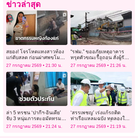
ข่าวล่าสุด
สยอง! โจรโหดแทงสาวท้อง
“รฟม.” ขออภัยเหตุอาคาร
แก่ดับสลด ก่อนผ่าศพขโมย
ทรุดตัวขณะรื้อถอน สั่งผู้รับ
ทารก
จ้างเร่งเคลียร์พื้นที่ ยันไม่มีผู้
27 กรกฎาคม 2569
21:30 น.
27 กรกฎาคม 2569
21:26 น.
บาดเจ็บ-เสียชีวิต
ล่า 5 ทรชน ‘ปากีฯ-อินเดีย’
‘สรรเพชญ’ เร่งแก้รถติด
จับ 3 หนุ่มภารตะอมัดทรมาน
ท่าเรือแหลมฉบัง ทดลองใช้
รีดค่าไถ่ข้ามประเทศ
Truck Queue ต.ค.นี้
27 กรกฎาคม 2569
21:24 น.
27 กรกฎาคม 2569
21:19 น.