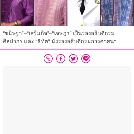
“ขนิษฐา”–“เสริมกิจ”–“เจษฎา” เป็นรองอธิบดีกรม
ศิลปากร และ “ธีทัต” นั่งรองอธิบดีกรมการศาสนา