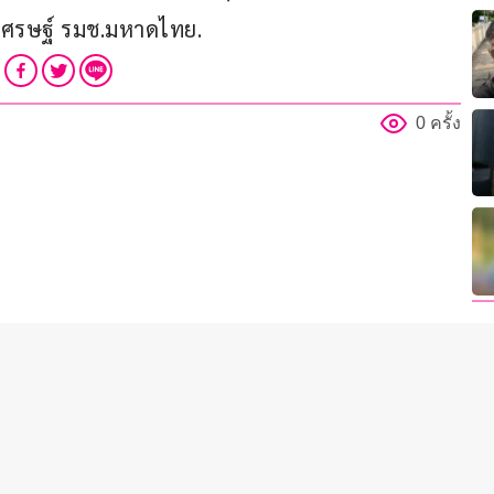
ศรษฐ์ รมช.มหาดไทย.
0 ครั้ง