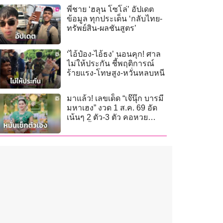
พี่ชาย ‘ฮลุน โซโล่’ อัปเดต
ข้อมูล ทุกประเด็น ‘กลับไทย-
ทรัพย์สิน-ผลชันสูตร’
‘ไอ้ป๋อง-ไอ้ธง’ นอนคุก! ศาล
ไม่ให้ประกัน ชี้พฤติการณ์
ร้ายแรง-โทษสูง-หวั่นหลบหนี
มาแล้ว! เลขเด็ด “เจ๊นุ๊ก บารมี
มหาเฮง” งวด 1 ส.ค. 69 อัด
เน้นๆ 2 ตัว-3 ตัว คอหวย
กว้านซื้อหมดแผง!