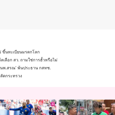
ใหม่ ขึ้นทะเบียนมรดกโลก
ีลเลือก สว. ถามใช่การฮั้วหรือไม่
ื่อ ‘นพ.สรณ’ พ้นประธาน กสทช.
ว่าปลัดกระทรวง