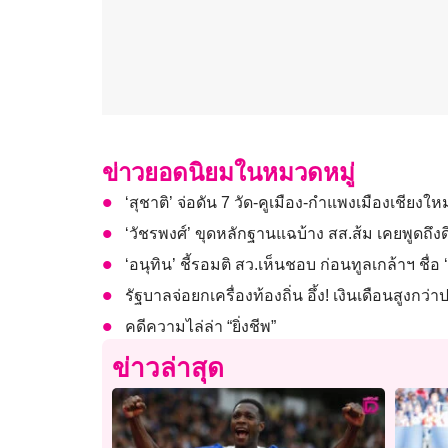
ข่าวยอดนิยมในหมวดหมู่
‘สุชาติ’ จ่อดัน 7 วัด-คูเมือง-กำแพงเมืองเชียง
‘วัชรพงศ์’ ขุดหลักฐานแฉบ้าง สส.ส้ม เคยพูดถึงด
‘อนุทิน’ ชี้รอมติ สว.เห็นชอบ ก่อนทูลเกล้าฯ ช
รัฐบาลจ่อยกเครื่องท้องถิ่น อึ้ง! เงินเดือนสูงก
คดีความไล่ล่า “ยิ่งชีพ”
ข่าวล่าสุด