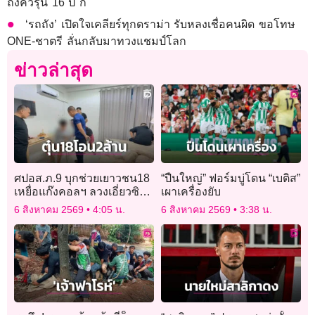
ถึงคิวรุ่น 16 ปี ก
‘รถถัง’ เปิดใจเคลียร์ทุกดราม่า รับหลงเชื่อคนผิด ขอโทษ
ONE-ชาตรี ลั่นกลับมาทวงแชมป์โลก
ข่าวล่าสุด
ศปอส.ภ.9 บุกช่วยเยาวชน18
“ปืนใหญ่” ฟอร์มบู่โดน “เบติส”
เหยื่อแก๊งคอลฯ ลวงเอี่ยวซิมผี
เผาเครื่องยับ
หลอกโอน 2 ล้าน
6 สิงหาคม 2569
4:05 น.
6 สิงหาคม 2569
3:38 น.