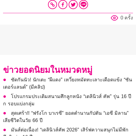
0 ครั้ง
ข่าวยอดนิยมในหมวดหมู่
ซัดกันนัว! นักเตะ “ผีแดง” เหวี่ยงหมัดทะเลาะเดือดแข้ง “ซัน
เดอร์แลนด์” (มีคลิป)
โปรแกรมประเดิมสนามศึกลูกหนัง “เดลินิวส์ คัพ” รุ่น 16 ปี
ก รอบแบ่งกลุ่ม
สุดเศร้า!! “ฟรังโก บาเรซี” ยอดตำนานกัปตัน “เอซี มิลาน”
เสียชีวิตในวัย 66 ปี
มันส์ต่อเนื่อง! “เดลินิวส์คัพ 2026” เสิร์ฟความสนุกไม่มีพัก