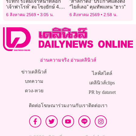
ระทึก! ระดมเจ้าหน้าที่ล็อก
“สาลิกาดง” ประกาศแต่งตั้ง
‘เจ้าฟาโรห์’ ตะโขงยักษ์ 4.5
“ไยส์เลอ” คุมทัพแทน “ฮาว”
เมตร ย้ายบ้านสำเร็จ
6 สิงหาคม 2569
3:05 น.
6 สิงหาคม 2569
2:58 น.
อ่านความจริง อ่านเดลินิวส์
ข่าวเดลินิวส์
ไลฟ์สไตล์
บทความ
เดลินิวส์clips
ดวง-หวย
PR by dataxet
ติดต่อโฆษณา
ร่วมงานกับเรา
ติดต่อเรา