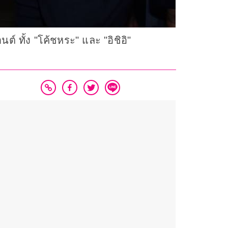
์ ทั้ง "โค้ชหระ" และ "อิชิอิ"