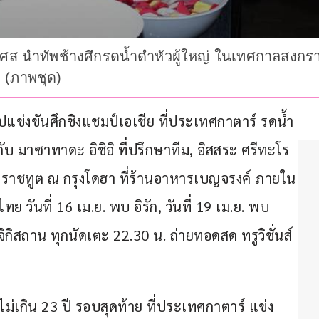
่งเศส นำทัพช้างศึกรดน้ำดำหัวผู้ใหญ่ ในเทศกาลสงกรานต
ย (ภาพชุด)
ไปแข่งขันศึกชิงแชมป์เอเชีย ที่ประเทศกาตาร์ รดน้ำ
ับ มาซาทาดะ อิชิอิ ที่ปรึกษาทีม, อิสสระ ศรีทะโร 
อัครราชทูต ณ กรุงโดฮา ที่ร้านอาหารเบญจรงค์ ภายใน
วันที่ 16 เม.ย. พบ อิรัก, วันที่ 19 เม.ย. พบ 
ิกิสถาน ทุกนัดเตะ 22.30 น. ถ่ายทอดสด ทรูวิชั่นส์ 
ไม่เกิน 23 ปี รอบสุดท้าย ที่ประเทศกาตาร์ แข่ง