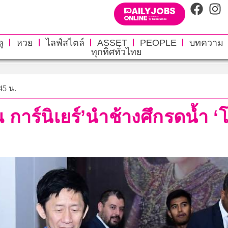
ู
หวย
ไลฟ์สไตล์
ASSET
PEOPLE
บทความ
ทุกทิศทั่วไทย
45 น.
การ์นิเยร์’นำช้างศึกรดน้ำ ‘