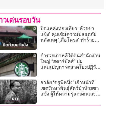
่าวเด่นรอบวัน
ปิดแหล่งท่องเที่ยว ‘ห้วยขา
แข้ง’ คุมเข้มความปลอดภัย
หลังเหตุ ‘เสือโคร่ง’ ทำร้าย
เจ้าหน้าที่เสียชีวิต
ตำรวจเกาหลีใต้ค้นสำนักงาน
ใหญ่ “สตาร์บัคส์” ปม
แคมเปญการตลาดโยงปฏิวัติ
กวางจู
อาลัย ‘ครูพี่หนึ่ง’ เจ้าหน้าที่
เขตรักษาพันธุ์สัตว์ป่าห้วยขา
แข้ง ผู้ให้ความรู้แก่เด็กและ
เยาวชน