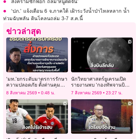
สงครามซักฟอก ถล่ม‘หนูติดจั่น’
‘ปภ.’ แจ้งเตือน 6 จ.ภาคใต้ เฝ้าระวังน้ำป่าไหลหลาก น้ำ
ท่วมฉับพลัน ดินโคลนถล่ม 3-7 ส.ค.นี้
ข่าวล่าสุด
‘มท.’ยกระดับมาตรการรักษา
นักวิทยาศาสตร์ยูเครนเปิด
ความปลอดภัย ตั้งด่านคุม
รายงานพบ ‘กองทัพจานบิน’
เข้ม ‘อาวุธปืน–ยาเสพติด’
ใกล้ดวงจันทร์
8 สิงหาคม 2569
0:48 น.
7 สิงหาคม 2569
23:27 น.
ป้องเหตุรุนแรง-อาชญากรรม
ในพื้น