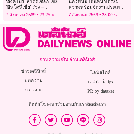
‘สิงคโปร์’ ลิ่วตัดเชือก เขี่ย
นครพนม เดินหน้าเตรียม
‘อินโดนีเซีย’ ร่วง –
ความพร้อมจัดงานประเพณี
‘เวียดนาม’ แชมป์กลุ่ม
ไหลเรือไฟ ประจำปี 2569
7 สิงหาคม 2569
23:25 น.
7 สิงหาคม 2569
23:00 น.
อ่านความจริง อ่านเดลินิวส์
ข่าวเดลินิวส์
ไลฟ์สไตล์
บทความ
เดลินิวส์clips
ดวง-หวย
PR by dataxet
ติดต่อโฆษณา
ร่วมงานกับเรา
ติดต่อเรา