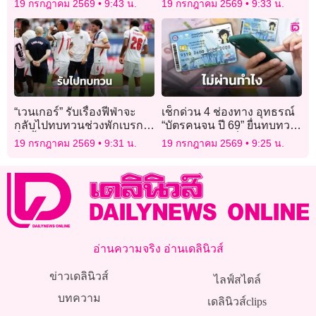
19 กรกฎาคม 2569
9:43 น.
19 กรกฎาคม 2569
9:33 น.
ถูกยึดครอง
“เวนเกอร์” รับเรื่องฟีฟ่าจะ
เช็กด่วน 4 ช่องทาง อุทธรณ์
กลับไปทบทวนช่วงพักเบรก
“บัตรคนจน ปี 69” ยื่นทบทวน
ดื่มน้ำฟุตบอลโลก
สิทธิทางไหนดีที่สุด
19 กรกฎาคม 2569
9:31 น.
19 กรกฎาคม 2569
9:25 น.
อ่านความจริง อ่านเดลินิวส์
ข่าวเดลินิวส์
ไลฟ์สไตล์
บทความ
เดลินิวส์clips