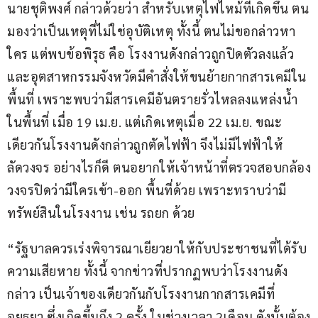
นายชุติพงศ์ กล่าวด้วยว่า สำหรับเหตุไฟไหม้ที่เกิดขึ้น ตน
มองว่าเป็นเหตุที่ไม่ใช่อุบัติเหตุ ทั้งนี้ ตนไม่ขอกล่าวหา
ใคร แต่พบข้อพิรุธ คือ โรงงานดังกล่าวถูกปิดตัวลงแล้ว 
และอุตสาหกรรมจังหวัดมีคำสั่งให้ขนย้ายกากสารเคมีใน
พื้นที่ เพราะพบว่ามีสารเคมีอันตรายรั่วไหลลงแหล่งน้ำ
ในพื้นที่ เมื่อ 19 เม.ย. แต่เกิดเหตุเมื่อ 22 เม.ย. ขณะ
เดียวกันโรงงานดังกล่าวถูกตัดไฟฟ้า จึงไม่มีไฟฟ้าให้
ลัดวงจร อย่างไรก็ดี ตนอยากให้เจ้าหน้าที่ตรวจสอบกล้อง
วงจรปิดว่ามีใครเข้า-ออก พื้นที่ด้วย เพราะทราบว่ามี
ทรัพย์สินในโรงงาน เช่น รถยก ด้วย
“รัฐบาลควรเร่งพิจารณาเยียวยาให้กับประชาชนที่ได้รับ
ความเสียหาย ทั้งนี้ จากข่าวที่ปรากฏพบว่าโรงงานดัง
กล่าว เป็นเจ้าของเดียวกันกับโรงงานกากสารเคมีที่
อยุธยา ซึ่งเกิดขึ้นถึง 2 ครั้ง ในช่วงเวลา 2เดือน ดังนั้นต้อง