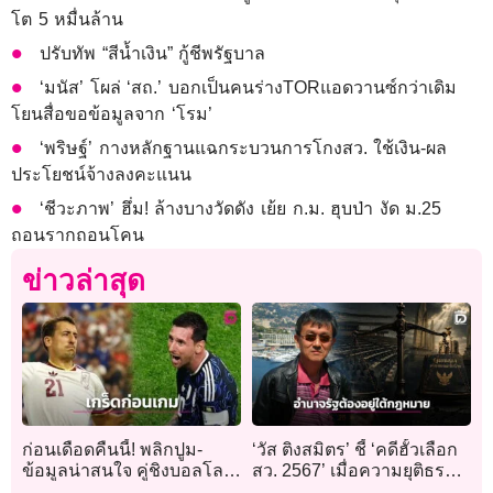
โต 5 หมื่นล้าน
ปรับทัพ “สีน้ำเงิน” กู้ชีพรัฐบาล
‘มนัส’ โผล่ ‘สถ.’ บอกเป็นคนร่างTORแอดวานซ์กว่าเดิม
โยนสื่อขอข้อมูลจาก ‘โรม’
‘พริษฐ์’ กางหลักฐานแฉกระบวนการโกงสว. ใช้เงิน-ผล
ประโยชน์จ้างลงคะแนน
‘ชีวะภาพ’ ฮึ่ม! ล้างบางวัดดัง เย้ย ก.ม. ฮุบป่า งัด ม.25
ถอนรากถอนโคน
ข่าวล่าสุด
ก่อนเดือดคืนนี้! พลิกปูม-
‘วัส ติงสมิตร’ ชี้ ‘คดีฮั้วเลือก
ข้อมูลน่าสนใจ คู่ชิงบอลโลก
สว. 2567’ เมื่อความยุติธรรม
2026
คือการรักษาหลักนิติรัฐไม่ให้