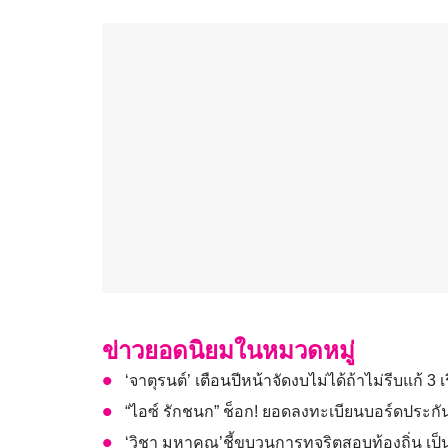
ข่าวยอดนิยมในหมวดหมู่
‘จาตุรนต์’ เตือนปีหน้าจัดงบไม่ได้ถ้าไม่รีบแก้ 3 เ
“ไอซ์ รักชนก” ช็อก! ยอดลงทะเบียนบอร์ดประกันส
‘วิชา มหาคุณ’ชี้ขบวนการทุจริตสอบท้องถิ่น เป