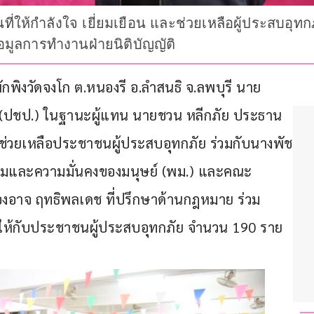
ี่ให้กำลังใจ เยี่ยมเยือน และช่วยเหลือผู้ประสบอุทกภ
อมูลการทำงานฝ่ายนิติบัญญัติ
ย์พักพิงวัดจงโก ต.หนองรี อ.ลำสนธิ จ.ลพบุรี นาย
ย์ (ปชป.) ในฐานะผู้แทน นายชวน หลีกภัย ประธาน
และช่วยเหลือประชาชนผู้ประสบอุทกภัย ร่วมกับนางพัช
คมและความมั่นคงของมนุษย์ (พม.) และคณะ
องอาจ ฤทธิพลเดช ที่ปรึกษาด้านกฎหมาย ร่วม
ชีพให้กับประชาชนผู้ประสบอุทกภัย จำนวน 190 ราย