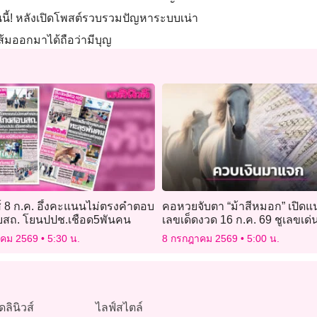
วันนี้! หลังเปิดโพสต์รวบรวมปัญหาระบบเน่า
้มออกมาได้ถือว่ามีบุญ
ส์ 8 ก.ค. อึ้งคะแนนไม่ตรงคำตอบ
คอหวยจับตา “ม้าสีหมอก” เปิด
สถ. โยนปปช.เชือด5พันคน
เลขเด็ดงวด 16 ก.ค. 69 ชูเลขเด่น
เลขท้าย 2 ตัว
าคม 2569
5:30 น.
8 กรกฎาคม 2569
5:00 น.
ดลินิวส์
ไลฟ์สไตล์