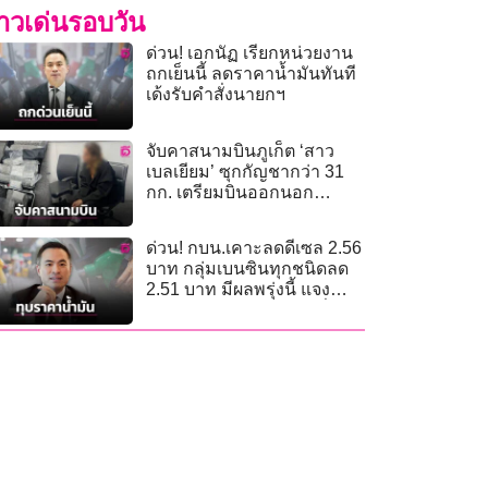
่าวเด่นรอบวัน
ด่วน! เอกนัฏ เรียกหน่วยงาน
ถกเย็นนี้ ลดราคาน้ำมันทันที
เด้งรับคำสั่งนายกฯ
จับคาสนามบินภูเก็ต ‘สาว
เบลเยียม’ ซุกกัญชากว่า 31
กก. เตรียมบินออกนอก
ประเทศ
ด่วน! กบน.เคาะลดดีเซล 2.56
บาท กลุ่มเบนซินทุกชนิดลด
2.51 บาท มีผลพรุ่งนี้ แจง
กองทุนยังติดลบ 5.73 หมื่น
ล้าน