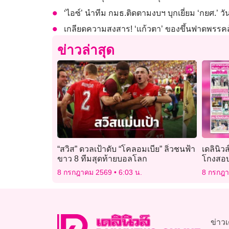
‘ไอซ์’ นำทีม กมธ.ติดตามงบฯ บุกเยี่ยม ‘กยศ.’ 
เกลียดความสงสาร! ‘แก้วตา’ ของขึ้นฟาดพรรคส
ข่าวล่าสุด
“สวิส” ดวลเป้าดับ “โคลอมเบีย” ลิ่วชนฟ้า
เดลินิว
ขาว 8 ทีมสุดท้ายบอลโลก
โกงสอบ
8 กรกฎาคม 2569
6:03 น.
8 กรกฎ
ข่าวเ