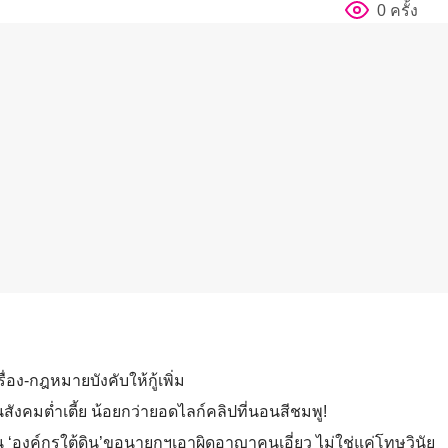
0 ครั้ง
รื่อง-กฎหมายบังคับให้กู้เพิ่ม
ังคมต่ำเตี้ย น้อยกว่ายอดไลก์คลิปที่นอนสีชมพู!
็น ‘องค์กรใต้ดิน’ขอนายกฯเอาผิดอาญาคนเอี่ยว ไม่ใช่แค่โทษวินัย