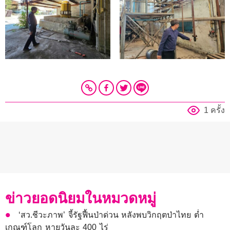
1 ครั้ง
ข่าวยอดนิยมในหมวดหมู่
‘สว.ชีวะภาพ’ จี้รัฐฟื้นป่าด่วน หลังพบวิกฤตป่าไทย ต่ำ
เกณฑ์โลก หายวันละ 400 ไร่