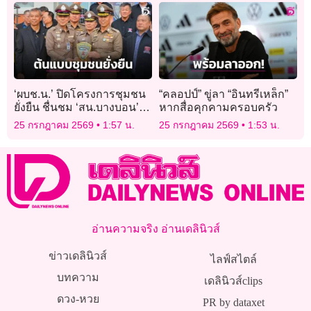
‘ผบช.น.’ ปิดโครงการชุมชน
“คลอปป์” ขู่ลา “อินทรีเหล็ก”
ยั่งยืน ชื่นชม ‘สน.บางบอน’
หากสื่อคุกคามครอบครัว
ต้นแบบชุมชนปลอดยาเสพติด
25 กรกฎาคม 2569
1:57 น.
25 กรกฎาคม 2569
1:53 น.
อ่านความจริง อ่านเดลินิวส์
ข่าวเดลินิวส์
ไลฟ์สไตล์
บทความ
เดลินิวส์clips
ดวง-หวย
PR by dataxet