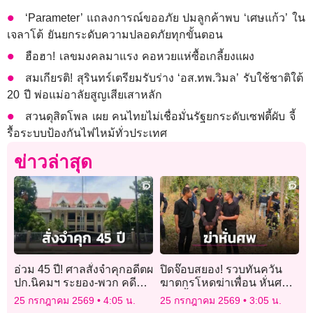
‘Parameter’ แถลงการณ์ขออภัย ปมลูกค้าพบ ‘เศษแก้ว’ ใน
เจลาโต้ ยันยกระดับความปลอดภัยทุกขั้นตอน
ฮือฮา! เลขมงคลมาแรง คอหวยแห่ซื้อเกลี้ยงแผง
สมเกียรติ! สุรินทร์เตรียมรับร่าง ‘อส.ทพ.วิมล’ รับใช้ชาติใต้
20 ปี พ่อแม่อาลัยสูญเสียเสาหลัก
สวนดุสิตโพล เผย คนไทยไม่เชื่อมั่นรัฐยกระดับเซฟตี้ผับ จี้
รื้อระบบป้องกันไฟไหม้ทั่วประเทศ
ข่าวล่าสุด
อ่วม 45 ปี! ศาลสั่งจำคุกอดีตผ
ปิดจ๊อบสยอง! รวบทันควัน
ปก.นิคมฯ ระยอง-พวก คดี
ฆาตกรโหดฆ่าเพื่อน หั่นศพ
โกงงบฝึกอบรมฯ
แยกทิ้งอำพราง
25 กรกฎาคม 2569
4:05 น.
25 กรกฎาคม 2569
3:05 น.