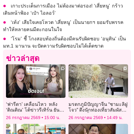
เกาะประเด็นการเมือง ไม่ต้องมาต่อรอง! ‘เสี่ยหนู’ กร้าว
เดินหน้าฟ้อง ‘เป๋า ไอลอว์’
‘เท้ง’ เสียใจเคยโหวต ‘เสี่ยหนู’ เป็นนายกฯ ยอมรับพรรค
ทำให้หลายคนมีตะกอนในใจ
‘โรม’ ชี้ โกงสอบท้องถิ่นต้องมีคนรับผิดชอบ ‘อนุทิน’ เป็น
มท.1 มานาน จะปัดความรับผิดชอบไม่ได้เด็ดขาด
ข่าวล่าสุด
‘ฟารีดา’ เคลื่อนไหว หลัง
มรดกภูมิปัญญาจีน “ชามะลิฝู
‘ติณติณ’ โต้ข่าวรีเทิร์น ยันให้
โจว” ดึงนักท่องเที่ยวสัมผัส
ลูกสาวใช้นามสกุลตนเอง!
กรรมวิธีดั้งเดิม
26 กรกฎาคม 2569
15:00 น.
26 กรกฎาคม 2569
14:49 น.