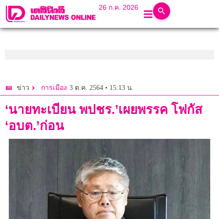
26 ก.ค. 2026
3 ต.ค. 2564 • 15:13 น.
ข่าว
การเมือง
‘นายทะเบียน พปชร.’เผยพรรค โฟกัส
‘อบต.’ก่อน