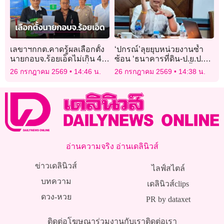
เลขาฯกกต.คาดรู้ผลเลือกตั้ง
‘ปกรณ์’ลุยยุบหน่วยงานซ้ำ
นายกอบจ.ร้อยเอ็ดไม่เกิน 4
ซ้อน ‘ธนาคารที่ดิน-ป.ย.ป.
ทุ่ม ยังไม่พบร้องเรียนเรื่องหา
องค์การมหาชน’ ก.ย.นี้
26 กรกฎาคม 2569
14:46 น.
26 กรกฎาคม 2569
14:38 น.
เสียง
อ่านความจริง อ่านเดลินิวส์
ข่าวเดลินิวส์
ไลฟ์สไตล์
บทความ
เดลินิวส์clips
ดวง-หวย
PR by dataxet
ติดต่อโฆษณา
ร่วมงานกับเรา
ติดต่อเรา