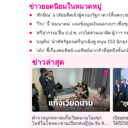
ข่าวยอดนิยมในหมวดหมู่
‘ทักษิณ’ อาลัยอดีตเจ้าผู้ครองรัฐกาตาร์สิ้นพระ
‘วีระ’ จี้ ‘คมนาคม’ แจงข้อมูลเงินนอกงบฯ เชื่อ
‘ศรีสุวรรณ’ยื่น ป.ป.ช. เร่งไต่สวนเอาผิด ผู้ว
‘อนุทิน’ นำทัพรัฐมนตรีบุกเฉิงตู หนุน 153 นักธ
‘เท้ง’ ชี้เรื่องพ่อทิพย์-แม่ทิพย์น่ากลัวที่สุดถึงขั
ข่าวล่าสุด
ตำรวจบุกทลายแก๊งเวียดนามโยงซุก
เปิดยุท
ไอซ์ในโหลมะขามเปียกส่งญี่ปุ่น จับ 9
ใต้ปี25