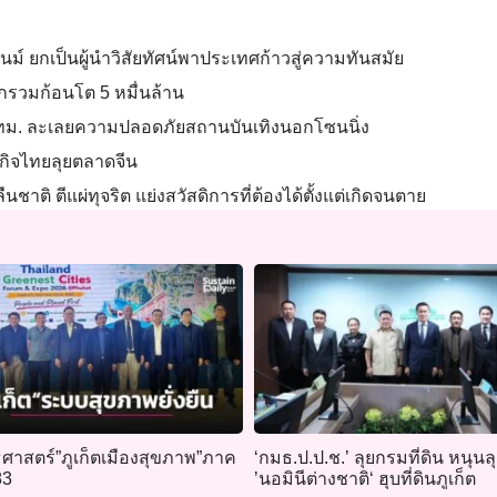
ชนม์ ยกเป็นผู้นำวิสัยทัศน์พาประเทศก้าวสู่ความทันสมัย
ซุกรวมก้อนโต 5 หมื่นล้าน
่าฯ กทม. ละเลยความปลอดภัยสถานบันเทิงนอกโซนนิ่ง
ุรกิจไทยลุยตลาดจีน
้นกลืนชาติ ตีแผ่ทุจริต แย่งสวัสดิการที่ต้องได้ตั้งแต่เกิดจนตาย
ธศาสตร์”ภูเก็ตเมืองสุขภาพ”ภาค
‘กมธ.ป.ป.ช.’ ลุยกรมที่ดิน หนุนล
83
’นอมินีต่างชาติ‘ ฮุบที่ดินภูเก็ต