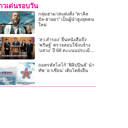
่าวเด่นรอบวัน
กลุ่มฮามาสแต่งตั้ง “คาลิล
อัล-ฮายยา” เป็นผู้นำสูงสุดคน
ใหม่
‘สว.สำรอง’ ยื่นหนังสือถึง
‘พริษฐ์’ ตรวจสอบใช้งบจ้าง
‘แสวง’ ปี 68 คะแนนประเมิน
‘ไม่ผ่าน’
ถอดรหัสโลโก้ ‘ฟิลิปปินส์’ นำ
ทัพ ‘อาเซียน’ เติบโตยั่งยืน