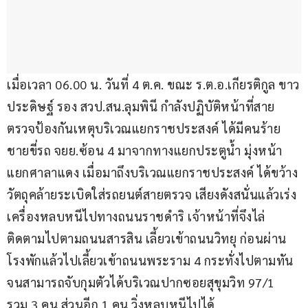
เมื่อเวลา 06.00 น. วันที่ 4 ต.ค. ขณะ ร.ต.อ.เกียรติกูล ขาว
ประดิษฐ์ รอง สวป.สน.ลุมพินี กำลังปฏิบัติหน้าที่สาย
ตรวจป้องกันเหตุบริเวณแยกราชประสงค์ ได้มีคนร้าย
ชายขี่รถ จยย.ซ้อน 4 มาจากทางแยกประตูน้ำ มุ่งหน้า
แยกศาลาแดง เมื่อมาถึงบริเวณแยกราชประสงค์ ได้ขว้าง
วัตถุคล้ายระเบิดใส่รถยนต์สายตรวจ เสียงดังสนั่นแล้วเร่ง
เครื่องหลบหนีไปทางถนนราชดำริ เจ้าหน้าที่จึงไล่
ติดตามไปตามถนนสารสิน เลี้ยวเข้าถนนวิทยุ ก่อนผ่าน
โรงพักแล้วไปเลี้ยวเข้าถนนพระราม 4 กระทั่งไปตามทัน
จนสามารถจับกุมตัวได้บริเวณปากซอยสุขุมวิท 97/1 
รวม 3 คน ส่วนอีก 1 คน วิ่งหลบหนีไปได้