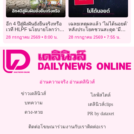
อีก 4 ปีสู่ฝั่งฝันยั่งยืนจริงหรือ
เฉลยเหตุผลแล้ว ‘ไม่ได้นอยด์’
เวที HLPF นโยบายโลกว่า
หลังประโยคชวนสะดุด ‘มีฝน
อย่างไร
ดาวตก แต่ไม่ต้องดูก็ได้’
28 กรกฎาคม 2569
8:00 น.
28 กรกฎาคม 2569
7:55 น.
อ่านความจริง อ่านเดลินิวส์
ข่าวเดลินิวส์
ไลฟ์สไตล์
บทความ
เดลินิวส์clips
ดวง-หวย
PR by dataxet
ติดต่อโฆษณา
ร่วมงานกับเรา
ติดต่อเรา