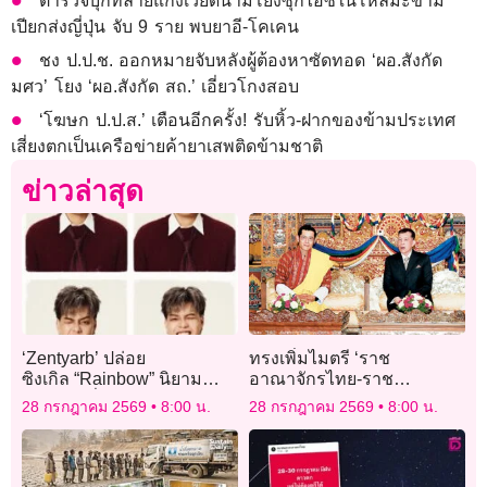
ตำรวจบุกทลายแก๊งเวียดนามโยงซุกไอซ์ในโหลมะขาม
เปียกส่งญี่ปุ่น จับ 9 ราย พบยาอี-โคเคน
ชง ป.ป.ช. ออกหมายจับหลังผู้ต้องหาซัดทอด ‘ผอ.สังกัด
มศว’ โยง ‘ผอ.สังกัด สถ.’ เอี่ยวโกงสอบ
‘โฆษก ป.ป.ส.’ เตือนอีกครั้ง! รับหิ้ว-ฝากของข้ามประเทศ
เสี่ยงตกเป็นเครือข่ายค้ายาเสพติดข้ามชาติ
ข่าวล่าสุด
‘Zentyarb’ ปล่อย
ทรงเพิ่มไมตรี ‘ราช
ซิงเกิล “Rainbow” นิยาม
อาณาจักรไทย-ราช
ความรักที่ถ่ายทอดอารมณ์
อาณาจักรภูฏาน’
28 กรกฎาคม 2569
8:00 น.
28 กรกฎาคม 2569
8:00 น.
ความสัมพันธ์ยุคใหม่