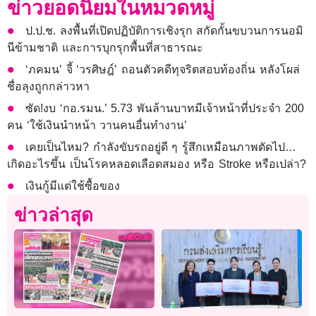
ข่าวยอดนิยมในหมวดหมู่
ป.ป.ช. ลงพื้นที่เปิดปฏิบัติการเชิงรุก สกัดกั้นขบวนการนอมิ
นีข้ามชาติ และการบุกรุกพื้นที่สาธารณะ
‘ภคมน’ จี้ ‘วรศิษฎ์’ ถอนตัวคดีทุจริตสอบท้องถิ่น หลังโผล่
ชื่อลุงถูกกล่าวหา
ซัด!งบ ‘กอ.รมน.’ 5.73 พันล้านบาทมีเจ้าหน้าที่ประจำ 200
คน ‘ใช้เงินนำหน้า วานคนอื่นทำงาน’
เคยเป็นไหม? กำลังขับรถอยู่ดี ๆ รู้สึกเหมือนภาพตัดไป…
เกิดอะไรขึ้น เป็นโรคหลอดเลือดสมอง หรือ Stroke หรือเปล่า?
เงินกู้มีแต่ใช้ซื้อของ
ข่าวล่าสุด