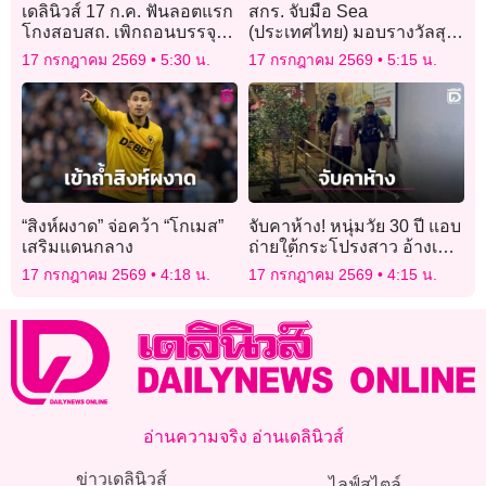
เดลินิวส์ 17 ก.ค. ฟันลอตแรก
สกร. จับมือ Sea
โกงสอบสถ. เพิกถอนบรรจุ
(ประเทศไทย) มอบรางวัลสุด
คะแนนผิดปกติ 3,621 คน
ยอดนักขายออนไลน์ ยก
17 กรกฎาคม 2569
5:30 น.
17 กรกฎาคม 2569
5:15 น.
ระดับครูสู่ผู้ประกอบการ
ดิจิทัล
“สิงห์ผงาด” จ่อคว้า “โกเมส”
จับคาห้าง! หนุ่มวัย 30 ปี แอบ
เสริมแดนกลาง
ถ่ายใต้กระโปรงสาว อ้างเพิ่ง
ทำครั้งแรก แต่ในมือถือรูป
17 กรกฎาคม 2569
4:18 น.
17 กรกฎาคม 2569
4:15 น.
เหยื่อเพียบ
อ่านความจริง อ่านเดลินิวส์
ข่าวเดลินิวส์
ไลฟ์สไตล์