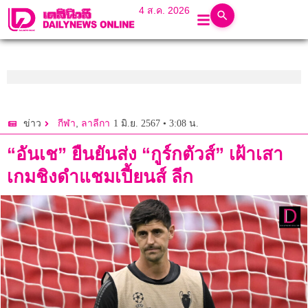
4 ส.ค. 2026
,
1 มิ.ย. 2567 • 3:08 น.
ข่าว
กีฬา
ลาลีกา
“อันเช” ยืนยันส่ง “กูร์กตัวส์” เฝ้าเสา
เกมชิงดำแชมเปี้ยนส์ ลีก