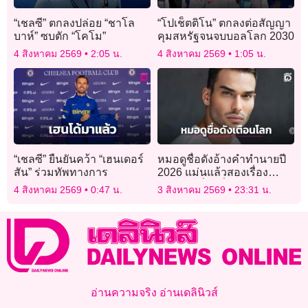
“เชลซี” ตกลงปล่อย “ชาโล
“โปเช็ตติโน” ตกลงต่อสัญญา
บาห์” ซบตัก “โคโม”
คุมสหรัฐจนจบบอลโลก 2030
4 สิงหาคม 2569
2:05 น.
4 สิงหาคม 2569
1:05 น.
“เชลซี” ยืนยันคว้า “เฮนเดอร์
หมอดูชื่อดังอ้างคำทำนายปี
สัน” ร่วมทัพทางการ
2026 แม่นแล้วสองเรื่อง
เตือนภัยเรื่องที่สามกำลังก่อ
4 สิงหาคม 2569
0:47 น.
3 สิงหาคม 2569
23:31 น.
ตัว
อ่านความจริง อ่านเดลินิวส์