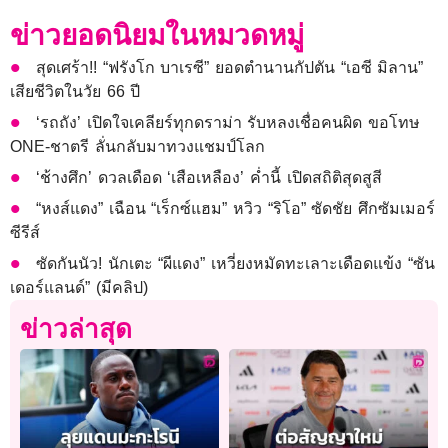
ข่าวยอดนิยมในหมวดหมู่
สุดเศร้า!! “ฟรังโก บาเรซี” ยอดตำนานกัปตัน “เอซี มิลาน”
เสียชีวิตในวัย 66 ปี
‘รถถัง’ เปิดใจเคลียร์ทุกดราม่า รับหลงเชื่อคนผิด ขอโทษ
ONE-ชาตรี ลั่นกลับมาทวงแชมป์โลก
‘ช้างศึก’ ดวลเดือด ‘เสือเหลือง’ ค่ำนี้ เปิดสถิติสุดสูสี
“หงส์แดง” เฉือน “เร็กซ์แฮม” หวิว “ริโอ” ซัดชัย ศึกซัมเมอร์
ซีรีส์
ซัดกันนัว! นักเตะ “ผีแดง” เหวี่ยงหมัดทะเลาะเดือดแข้ง “ซัน
เดอร์แลนด์” (มีคลิป)
ข่าวล่าสุด