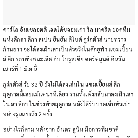
คาร์โล อันเชลอตติ เฮดโค้ชจอมเก๋า รีล มาดริด ยอดทีม
แห่งศึกลา ลีกา สเปน ยืนยัน ติโบต์ กูร์กตัวส์ นายทวาร
ก้านยาว จะได้ลงเฝ้าเสาเป็นตัวจริงในศึกยูฟ่า แชมเปี้ยน
ส์ ลีก รอบชิงชนะเลิศ กับ โบรุสเซีย ดอร์ตมุนด์ คืนวัน
เสาร์ที่ 1 มิ.ย.นี้
กูร์กตัวส์ วัย 32 ปี ยังไม่ได้ลงเล่นใน แชมเปี้ยนส์ ลีก 
ฤดูกาลนี้เลยแม้แต่นาทีเดียว รวมทั้งเพิ่งกลับมาลงเฝ้าเสา
ใน ลา ลีกา ในช่วงท้ายฤดูกาล หลังได้รับบาดเจ็บหัวเข่า
อย่างรุนแรงถึง 2 ครั้ง
อย่างไรก็ตาม หลังจาก อังเดร ลูนิน มือกาวทีมชาติ