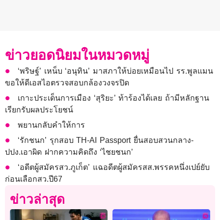
ข่าวยอดนิยมในหมวดหมู่
‘พริษฐ์’ เหน็บ ‘อนุทิน’ มาสภาให้บ่อยเหมือนไป รร.พูลแมน
ขอให้ดีเอสไอตรวจสอบกล้องวงจรปิด
เกาะประเด็นการเมือง ‘สุริยะ’ ท้าร้องได้เลย ถ้ามีหลักฐาน
เรียกรับผลประโยชน์
พยานกลับคำให้การ
‘รักชนก’ รุกสอบ TH-AI Passport ยื่นสอบสวนกลาง-
ปปง.เอาผิด ฝากความคิดถึง ‘ไชยชนก’
‘อดีตผู้สมัครสว.ภูเก็ต’ แฉอดีตผู้สมัครสส.พรรคหนึ่งเปย์ยับ
ก่อนเลือกสว.ปี67
ข่าวล่าสุด