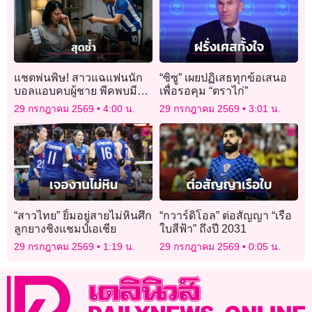
แชตพ่นพิษ! สาวแฉแฟนนัก
“ซิซู” เผยปฏิเสธทุกข้อเสนอ
บอลแอบคบผู้ชาย พีคพบมี
เพื่อรอคุม “ตราไก่”
แชตหวานกับ ‘ครูชาย’ เค้น
29 กรกฎาคม 2569
4:00 น.
29 กรกฎาคม 2569
3:01 น.
ถามเจอชักปืนจ่อ ลั่นเข็ดแล้ว!
“สาวไทย” ยิ้มอยู่สายไม่หินศึก
“กวาร์ดิโอล” ต่อสัญญา “เรือ
ลูกยางชิงแชมป์เอเชีย
ใบสีฟ้า” ถึงปี 2031
29 กรกฎาคม 2569
1:19 น.
29 กรกฎาคม 2569
0:05 น.