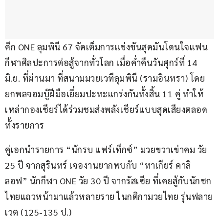
ศึก ONE ลุมพินี 67 จัดเต็มการแข่งขันสุดมันโดนใจแฟน
กีฬาศิลปะการต่อสู้จากทั่วโลก เมื่อค่ำคืนวันศุกร์ที่ 14 
มิ.ย. ที่ผ่านมา ที่สนามมวยเวทีลุมพินี (รามอินทรา) โดย
ยกพลจอมบู๊ฝีมือเยี่ยมปะทะแกร่งกันทั้งสิ้น 11 คู่ ทำให้
เหล่ากองเชียร์ได้ร่วมชมส่งพลังเชียร์แบบสุดเสียงตลอด
ทั้งรายการ
คู่เอกนำรายการ “นักรบ แฟร์เท็กซ์” มวยขวาเข่าคม วัย 
25 ปี จากสุรินทร์ เจองานยากพบกับ “ทาเกียร์ คาลิ
ลอฟ” นักกีฬา ONE วัย 30 ปี จากรัสเซีย ที่เคยสู้กับนักชก
ไทยแถวหน้ามาแล้วหลายราย ในกติกามวยไทย รุ่นฟลาย
เวต (125-135 ป.)