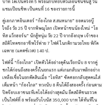
บาท ได้เป็นครั้งที่ 5 พร้อมกับหยิบตั๋วเลื่อนชั้นขึ้นสู่ วัน 
แชมเปียนชิพ เป็นคนที่ 16 ของรายการนี้
คู่เอกภาคอินเตอร์ “ก้องไกล ส.สมหมาย” ยอดมวยบู๊
ใจถึง วัย 25 ปี จากพิษณุโลก เปิดหน้าชนน้องใหม่ “โอ
ทิส แว็กฮอร์น” นักสู้หนุ่ม วัย 22 ปี จากอังกฤษ เจ้าของ
สถิติโหดชกอาชีพไร้พ่าย 7 ไฟต์ ในกติกามวยไทย พิกัด
เฉพาะ (แคตช์เวต) 140 ป.
ไฟต์นี้ “ก้องไกล” เปิดตัวได้อย่างดุดันเรียกนับ 8 จากคู่
ชกได้ก่อนถึงสองครั้งในยกแรก แต่เกมกลับมาพลิกอย่าง
เหลือเชื่อในยกตัดสินเมื่อ “โอทิส” ซัดศอกกลับสุดคมใส่
เต็มหน้า “ก้องไกล” ทวงนับ 8 คืนได้ถึงสองครั้ง ก่อนตาม
ปิดจ๊อบเอาชนะทีเคโอได้อย่างสุดมัน ยืดสถิติชนะรวด
เป็นไฟต์ที่ 8 พร้อมรับโบนัส 350,000 บาท ได้ทันทีใน