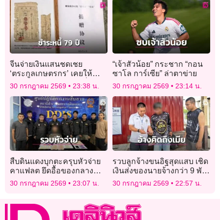
จีนจ่ายเงินแสนชดเชย
“เจ้าสัวน้อย” กระชาก “กอน
‘ตระกูลเกษตรกร’ เคยให้
ซาโล การ์เซีย” ล่าตาข่าย
กองทัพ ‘ยืมข้าวสาร’ เมื่อ 79
30 กรกฎาคม 2569
23:38 น.
30 กรกฎาคม 2569
23:14 น.
ปีก่อน
สืบดินแดงบุกตะครุบหัวจ่าย
รวบลูกจ้างขนอิฐสุดแสบ เชิด
คาแฟลต ยึดอื้อของกลาง
เงินส่งของนายจ้างกว่า 9 พัน
ยาบ้า-เงินสด
บาท อ้างคิดถึงเมีย
30 กรกฎาคม 2569
23:07 น.
30 กรกฎาคม 2569
22:57 น.