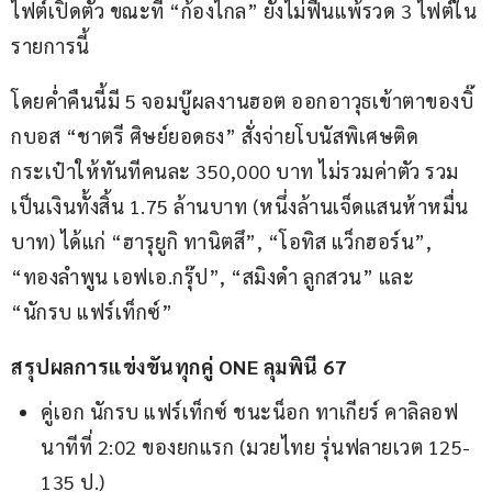
ไฟต์เปิดตัว ขณะที่ “ก้องไกล” ยังไม่ฟื้นแพ้รวด 3 ไฟต์ใน
รายการนี้
โดยค่ำคืนนี้มี 5 จอมบู๊ผลงานฮอต ออกอาวุธเข้าตาของบิ๊
กบอส “ชาตรี ศิษย์ยอดธง” สั่งจ่ายโบนัสพิเศษติด
กระเป๋าให้ทันทีคนละ 350,000 บาท ไม่รวมค่าตัว รวม
เป็นเงินทั้งสิ้น 1.75 ล้านบาท (หนึ่งล้านเจ็ดแสนห้าหมื่น
บาท) ได้แก่ “ฮารุยูกิ ทานิตสึ”, “โอทิส แว็กฮอร์น”, 
“ทองลำพูน เอฟเอ.กรุ๊ป”, “สมิงดำ ลูกสวน” และ 
“นักรบ แฟร์เท็กซ์”
สรุปผลการแข่งขันทุกคู่ ONE ลุมพินี 67
คู่เอก นักรบ แฟร์เท็กซ์ ชนะน็อก ทาเกียร์ คาลิลอฟ
นาทีที่ 2:02 ของยกแรก (มวยไทย รุ่นฟลายเวต 125-
135 ป.)