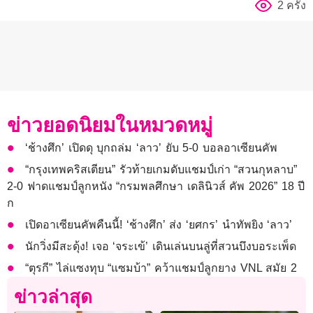
2 ครั้ง
ข่าวยอดนิยมในหมวดหมู่
‘ช้างศึก’ เปิดดุ บุกถล่ม ‘ลาว’ ยับ 5-0 บอลอาเซียนคัพ
“กรุงเทพคริสเตียน” รัวท้ายเกมดับแชมป์เก่า “สวนกุหลาบ”
2-0 ฟาดแชมป์ลูกหนัง “กรมพลศึกษา เดลินิวส์ คัพ 2026” 18 ปี
ก
เปิดอาเซียนคัพคืนนี้! ‘ช้างศึก’ ส่ง ‘ยศกร’ นำทัพยิง ‘ลาว’
นักวิ่งมีสะดุ้ง! เจอ ‘จระเข้’ เดินเล่นบนลู่ที่สวนบึงบอระเพ็ด
“ตุรกี” ไล่แซงทุบ “แซมบ้า” คว้าแชมป์ลูกยาง VNL สมัย 2
ข่าวล่าสุด