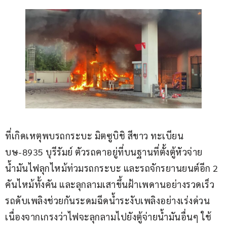
ที่เกิดเหตุพบรถกระบะ มิตซูบิชิ สีขาว ทะเบียน 
บษ-8935 บุรีรัมย์ ตัวรถคาอยู่ที่บนฐานที่ตั้งตู้หัวจ่าย
น้ำมันไฟลุกไหม้ท่วมรถกระบะ และรถจักรยานยนต์อีก 2 
คันไหม้ทั้งคัน และลุกลามเสาขึ้นฝ้าเพดานอย่างรวดเร็ว 
รถดับเพลิงช่วยกันระดมฉีดน้ำระงับเพลิงอย่างเร่งด่วน 
เนื่องจากเกรงว่าไฟจะลุกลามไปยังตู้จ่ายน้ำมันอื่นๆ ใช้