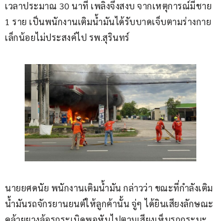
เวลาประมาณ 30 นาที เพลิงจึงสงบ จากเหตุการณ์มีชาย 
1 ราย เป็นพนักงานเติมน้ำมันได้รับบาดเจ็บตามร่างกาย
เล็กน้อยไม่ประสงค์ไป รพ.สุรินทร์
นายยศดนัย พนักงานเติมน้ำมัน กล่าวว่า ขณะที่กำลังเติม
น้ำมันรถจักรยานยนต์ให้ลูกค้านั้น จู่ๆ ได้ยินเสียงลักษณะ
คล้ายยางล้อรถระเบิดพอหันไปตามเสียงเห็นรถกระบะ