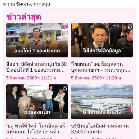
ความชัดเจนจากกงสุล
ข่าวล่าสุด
ฮือฮา! ปลัดอำเภอหนุ่มวัย 30
‘ไชยชนก’ เผยข้อมูลส่วน
ปี สอบได้ที่ 1 ของประเทศ
บุคคลนายกฯ – รมต. หลุด
รายงานตัว ‘อำเภอชายแดน’
ไม่ใช่การแฮ็ก พบใช้ IP เดียว
5 สิงหาคม 2569
11:21 น.
5 สิงหาคม 2569
11:20 น.
จากจุดเดียว ล็อกอิน 2 ครั้ง
‘บลู พงศ์ทิวัตถ์’ โดนอินเตอร์
บริษัทเอไอเปิดตำแหน่งงาน
แฟนถล่ม ไล่ไปหางานทำ
3,500ตำแหน่ง
หลังลือซุ่มคบ ‘ลิซ่า’ คอยตาม