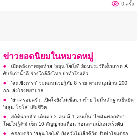
0 ครั้ง
ข่าวยอดนิยมในหมวดหมู่
เปิดคลังภาพสุดท้าย ‘ฮลุน โซโล่’ ย้อนประวัติเด็กเกรด A
ศิษย์เก่าน้ำดี ร่างใกล้ถึงไทย ย่าทำใจแล้ว
‘ฉะเชิงเทรา’ ระดมหน่วยกู้ภัย 8 ราย หามหนุ่มอ้วน 200
กก. ส่งโรงพยาบาล
‘ย่า-ครอบครัว’ เปิดใจยังไม่เชื่อข่าวร้าย ไม่มีหลักฐานยืนยัน
‘ฮลุน โซโล่’ เสียชีวิต
สถิติน่ากลัว! เดินมา 3 คน มี 1 คนเป็น “ไขมันพอกตับ”
โดยไม่รู้ตัว! เช็ก 10 สัญญาณเตือน ก่อนลามเป็นมะเร็งตับ
ครอบครัว ‘ฮลุน โซโล่’ ยังหวังไม่เสียชีวิต รับทำใจแต่รอ