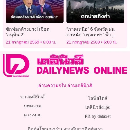
ซักฟอกล้างบาง! เชือด
“ภาคเหนือ” 6 จังหวัด ฝน
‘อนุทิน 2’
ตกหนัก “กรุงเทพฯ” ฟ้า
คะนองระหว่างบ่ายถึงค่ำ
21 กรกฎาคม 2569
6:00 น.
21 กรกฎาคม 2569
6:00 น.
อ่านความจริง อ่านเดลินิวส์
ข่าวเดลินิวส์
ไลฟ์สไตล์
บทความ
เดลินิวส์clips
ดวง-หวย
PR by dataxet
ติดต่อโฆษณา
ร่วมงานกับเรา
ติดต่อเรา