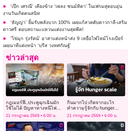
‘เป๊ก เศรณี’ เคียงข้าง ‘เพลง ชนม์ทิดา’ ในเฟรมสุดอบอุ่น
งานวันเกิดคนสนิท
‘ธัญญ่า’ ยิ้มรับพลังบวก 100% เผยแก้สวดดับดาวกาลี-เสริม
ดาวศรี ตอบสถานะแหวนแต่งงานสุดพีค!
‘ไข่มุก รุ่งรัตน์’ อาสาแต่งหน้าส่ง 9 เหยื่อไฟไหม้โรงเบียร์
เผยนาทีแต่งหน้า ‘บรีส วงทศกัณฐ์’
ข่าวล่าสุด
กฎเมอร์ฟี่..ประตูฉุกเฉินมัก
กินมากไป เกิดจากอะไร
ใช้ไม่ได้ ปัญหาทางหนีไฟ
ทำความรู้จักกับ hunger
หรือจิตสำนึกปลอดภัย
scale เพื่อปรับเปลี่ยน
21 กรกฎาคม 2569
6:00 น.
21 กรกฎาคม 2569
6:00 น.
พฤติกรรมกินให้พอดี