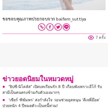
ขอขอบคุณภาพประกอบจาก baifern_suttiya
7 ครั้ง
ข่าวยอดนิยมในหมวดหมู่
“ยิปซี-นิโคลัส” เปิดบทเรียนรัก 8 ปี เกือบพังเพราะอีโก้ รับ
สามีเป็นคนตรงข้ามกับตัวเองมากๆ
‘เชียร์ ฑิฆัมพร’ ส่งกำลังใจ วอนช่วยอุดหนุน ‘ดีเจพี่อ๊อด’
ป่วยหนัก 4 ปีหมดตัว-เป็นหนี้ท่วม!