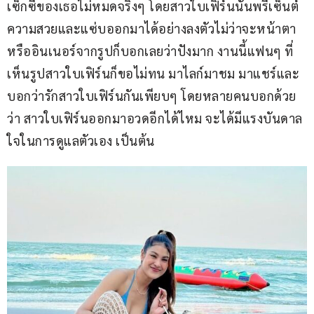
เซ็กซี่ของเธอไม่หมดจริงๆ โดยสาวใบเฟิร์นนั้นพรีเซ็นต์
ความสวยและแซ่บออกมาได้อย่างลงตัวไม่ว่าจะหน้าตา 
หรืออินเนอร์จากรูปก็บอกเลยว่าปังมาก งานนี้แฟนๆ ที่
เห็นรูปสาวใบเฟิร์นก็ขอไม่ทน มาไลก์มาชม มาแชร์และ
บอกว่ารักสาวใบเฟิร์นกันเพียบๆ โดยหลายคนบอกด้วย
ว่า สาวใบเฟิร์นออกมาอวดอีกได้ไหม จะได้มีแรงบันดาล
ใจในการดูแลตัวเอง เป็นต้น 