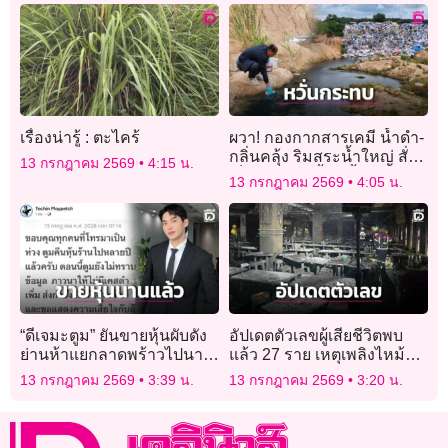
เรื่องน่ารู้ : ตะไคร้
ผวา! กองกากสารเคมี น้ำดำ-
กลิ่นคลุ้ง ริมสระน้ำใหญ่ สั่ง
13 กรกฎาคม 2569
4:15 น.
เก็บตัวอย่าง-จี้ขนทิ้ง
13 กรกฎาคม 2569
4:05 น.
“ดีเจมะตูม” ยันขายหุ้นผับดัง
อัปเดตตัวเลขผู้เสียชีวิตพบ
ย่านห้าแยกลาดพร้าวไปนาน
แล้ว 27 ราย เหตุเพลิงไหม้
แล้ว หลังล่าสุดไฟเผาวอด!
‘โรงเบียร์ ณ ลาดพร้าว’
13 กรกฎาคม 2569
3:39 น.
13 กรกฎาคม 2569
3:20 น.