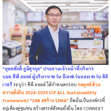
“ยุทธศักดิ์ ภูมิสุรกุล” ประธานเจ้าหน้าที่บริหาร 
บมจ.ซีพี ออลล์ ผู้บริหารเซเว่น อีเลฟเว่นและเซเว่น ดิลิ
เวอรี 
ระบุว่า ซีพี ออลล์ ได้กำหนดกรอบ 
กลยุทธ์ด้าน
ความยั่งยืน 2024-2025 (CP ALL Sustainability 
framework) “2ลด 4สร้าง 1DNA”
 ยึดมั่นเป็นองค์กรที่
อยู่เคียงคู่ชุมชน สร้างสรรค์สังคมยั่งยืน โดย CONNEXT 