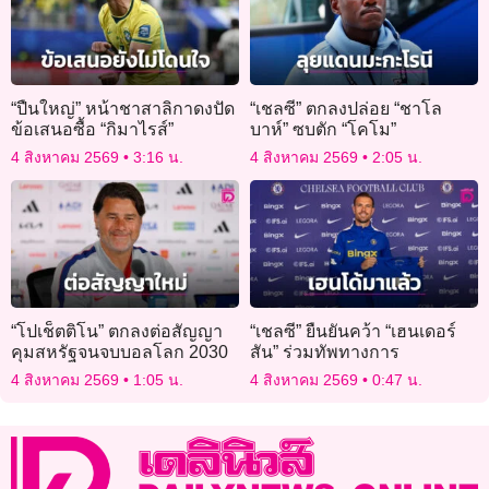
“ปืนใหญ่” หน้าชาสาลิกาดงปัด
“เชลซี” ตกลงปล่อย “ชาโล
ข้อเสนอซื้อ “กิมาไรส์”
บาห์” ซบตัก “โคโม”
4 สิงหาคม 2569
3:16 น.
4 สิงหาคม 2569
2:05 น.
“โปเช็ตติโน” ตกลงต่อสัญญา
“เชลซี” ยืนยันคว้า “เฮนเดอร์
คุมสหรัฐจนจบบอลโลก 2030
สัน” ร่วมทัพทางการ
4 สิงหาคม 2569
1:05 น.
4 สิงหาคม 2569
0:47 น.