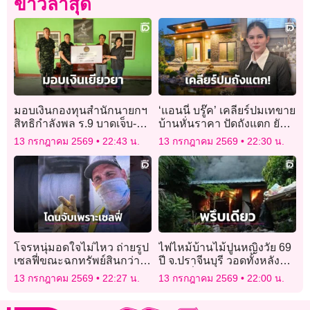
ข่าวล่าสุด
มอบเงินกองทุนสำนักนายกฯ
‘แอนนี่ บรู๊ค’ เคลียร์ปมเทขาย
สิทธิกำลังพล ร.9 บาดเจ็บ-
บ้านหั่นราคา ปัดถังแตก ยัน
เสียชีวิต เหตุซุ่มยิงชายแดน
งานออนไลน์ยังปัง
13 กรกฎาคม 2569
22:43 น.
13 กรกฎาคม 2569
22:30 น.
ไทย-กัมพูชา
โจรหนุ่มอดใจไม่ไหว ถ่ายรูป
ไฟไหม้บ้านไม้ปูนหญิงวัย 69
เซลฟี่ขณะฉกทรัพย์สินกว่า 3
ปี จ.ปราจีนบุรี วอดทั้งหลัง
ล้าน โดนตำรวจตามรอยจน
เจ้าตัวนั่งอยู่หน้าบ้านรอด
13 กรกฎาคม 2569
22:27 น.
13 กรกฎาคม 2569
22:00 น.
เจอ
หวุดหวิด