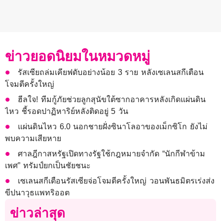
ข่าวยอดนิยมในหมวดหมู่
รัสเซียถล่มเคียฟดับอย่างน้อย 3 ราย หลังเซเลนสกีเตือน
โจมตีครั้งใหญ่
ฮีลใจ! ทีมกู้ภัยช่วยลูกสุนัขใต้ซากอาคารหลังเกิดแผ่นดิน
ไหว ชี้รอดปาฏิหาริย์หลังติดอยู่ 5 วัน
แผ่นดินไหว 6.0 นอกชายฝั่งซินาโลอาของเม็กซิโก ยังไม่
พบความเสียหาย
ศาลฎีกาสหรัฐเปิดทางรัฐใช้กฎหมายจำกัด “นักกีฬาข้าม
เพศ” ทรัมป์ยกเป็นชัยชนะ
เซเลนสกีเตือนรัสเซียจ่อโจมตีครั้งใหญ่ วอนพันธมิตรเร่งส่ง
ขีปนาวุธแพทริออต
ข่าวล่าสุด