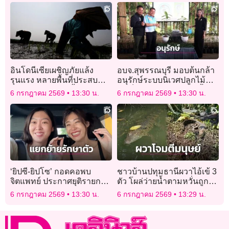
อินโดนีเซียเผชิญภัยแล้ง
อบจ.สุพรรณบุรี มอบต้นกล้า
รุนแรง หลายพื้นที่ประสบ
อนุรักษ์ระบบนิเวศปลูกไม้มี
ปัญหาขาดแคลนน้ำ
ค่าเป็นเเนวป่ากันชนริมน้ำ
6 กรกฎาคม 2569
13:30 น.
6 กรกฎาคม 2569
13:30 น.
‘ยิปซี-ยิปโซ’ กอดคอพบ
ชาวบ้านปทุมธานีผวาไอ้เข้ 3
จิตแพทย์ ประกาศยุติรายการ
ตัว โผล่ว่ายนํ้าตามหวั่นถูก
รักษาใจ หลังป่วยซึมเศร้า-แพ
โจมตี
6 กรกฎาคม 2569
13:30 น.
6 กรกฎาคม 2569
13:29 น.
นิคขั้นรุนแรง!