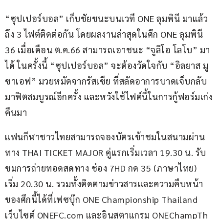
“ซุปเปอร์บอล” เก็บชัยชนะบนเวที ONE ลุมพินี มาแล้ว
ถึง 3 ไฟต์ติดต่อกัน โดยผลงานล่าสุดในศึก ONE ลุมพินี 
36 เมื่อเดือน ต.ค.66 สามารถเอาชนะ “จูลิโอ โลโบ” มา
ได้ ในครั้งนี้ “ซุปเปอร์บอล” จะต้องวัดใจกับ “อิลยาส มู
ซาเอฟ” มวยหมัดจากรัสเซีย ที่สลัดอาการบาดเจ็บกลับ
มาฟิตสมบูรณ์อีกครั้ง และหวังใช้ไฟต์นี้ในการกู้ฟอร์มเก่ง
คืนมา
แฟนกีฬาชาวไทยสามารถจองบัตรเข้าชมในสนามผ่าน
ทาง THAI TICKET MAJOR คู่แรกเริ่มเวลา 19.30 น. รับ
ชมการถ่ายทอดสดทาง ช่อง 7HD กด 35 (ภาษาไทย) 
เริ่ม 20.30 น. รวมทั้งติดตามข่าวสารและความคืบหน้า
ของศึกนี้ได้ที่เฟซบุ๊ก ONE Championship Thailand 
เว็บไซต์ ONEFC.com และอินสตาแกรม ONEChampTh