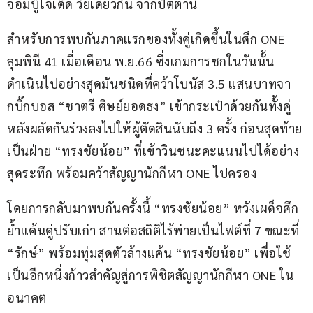
จอมบู๊ใจเด็ด วัยเดียวกัน จากปัตตานี
สำหรับการพบกันภาคแรกของทั้งคู่เกิดขึ้นในศึก ONE 
ลุมพินี 41 เมื่อเดือน พ.ย.66 ซึ่งเกมการชกในวันนั้น
ดำเนินไปอย่างสุดมันชนิดที่คว้าโบนัส 3.5 แสนบาทจา
กบิ๊กบอส “ชาตรี ศิษย์ยอดธง” เข้ากระเป๋าด้วยกันทั้งคู่ 
หลังผลัดกันร่วงลงไปให้ผู้ตัดสินนับถึง 3 ครั้ง ก่อนสุดท้าย
เป็นฝ่าย “ทรงชัยน้อย” ที่เข้าวินชนะคะแนนไปได้อย่าง
สุดระทึก พร้อมคว้าสัญญานักกีฬา ONE ไปครอง
โดยการกลับมาพบกันครั้งนี้ “ทรงชัยน้อย” หวังเผด็จศึก
ย้ำแค้นคู่ปรับเก่า สานต่อสถิติไร้พ่ายเป็นไฟต์ที่ 7 ขณะที่ 
“รักษ์” พร้อมทุ่มสุดตัวล้างแค้น “ทรงชัยน้อย” เพื่อใช้
เป็นอีกหนึ่งก้าวสำคัญสู่การพิชิตสัญญานักกีฬา ONE ใน
อนาคต