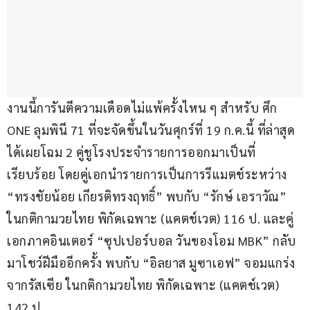
งานนี้การันตีความเดือดไม่แพ้ครั้งไหน ๆ สำหรับ ศึก 
ONE ลุมพินี 71 ที่จะจัดขึ้นในวันศุกร์ที่ 19 ก.ค.นี้ ที่ล่าสุด
ได้เผยโฉม 2 คู่ชูโรงประจำรายการออกมาเป็นที่
เรียบร้อย โดยคู่เอกนำรายการเป็นการรีแมตช์ระหว่าง 
“ทรงชัยน้อย เกียรติทรงฤทธิ์” พบกับ “รักษ์ เอราวัณ” 
ในกติกามวยไทย พิกัดเฉพาะ (แคตช์เวต) 116 ป. และคู่
เอกภาคอินเตอร์ “ซุปเปอร์บอล วันของโอม MBK” กลับ
มาโชว์ฝีมืออีกครั้ง พบกับ “อิลยาส มูซาเอฟ” จอมแกร่ง
จากรัสเซีย ในกติกามวยไทย พิกัดเฉพาะ (แคตช์เวต) 
142 ป.