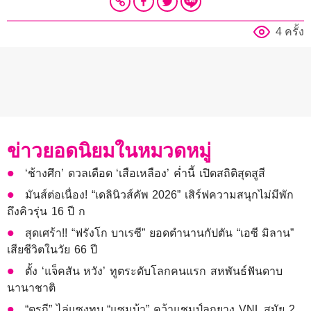
4 ครั้ง
ข่าวยอดนิยมในหมวดหมู่
‘ช้างศึก’ ดวลเดือด ‘เสือเหลือง’ ค่ำนี้ เปิดสถิติสุดสูสี
มันส์ต่อเนื่อง! “เดลินิวส์คัพ 2026” เสิร์ฟความสนุกไม่มีพัก
ถึงคิวรุ่น 16 ปี ก
สุดเศร้า!! “ฟรังโก บาเรซี” ยอดตำนานกัปตัน “เอซี มิลาน”
เสียชีวิตในวัย 66 ปี
ตั้ง ‘แจ็คสัน หวัง’ ทูตระดับโลกคนแรก สหพันธ์ฟันดาบ
นานาชาติ
“ตุรกี” ไล่แซงทุบ “แซมบ้า” คว้าแชมป์ลูกยาง VNL สมัย 2