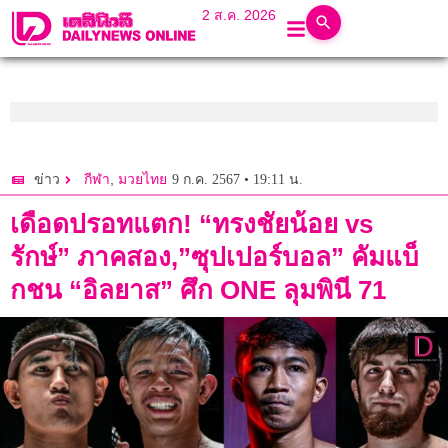
2 ส.ค. 2026
,
9 ก.ค. 2567 • 19:11 น.
ข่าว
กีฬา
มวยไทย
เดือดปรอทแตก! “ทรงชัยน้อย vs
รักษ์” ภาคสอง,”ซุปเปอร์บอล” คัมแบ็
กชน “อิลยาส” ศึก ONE ลุมพินี 71