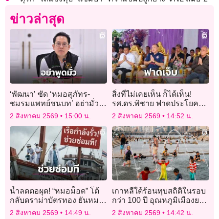
ข่าวล่าสุด
‘พัฒนา’ ซัด ‘หมอสุภัทร-
สิ่งที่ไม่เคยเห็น ก็ได้เห็น!
ชมรมแพทย์ชนบท’ อย่ามั่ว!
รศ.ดร.พิชาย ฟาดประโยคจี๊ด
อ้างโยกงบฯ ‘บัตรทอง’ จัด
สะท้อนการใช้อำนาจเหนือ
2 สิงหาคม 2569
15:00 น.
2 สิงหาคม 2569
14:52 น.
อีเวนต์
กฎเกณฑ์สังคม
น้ำลดตอผุด! “หมอม็อด” โต้
เกาหลีใต้ร้อนทุบสถิติในรอบ
กลับดราม่าบัตรทอง ยันหมอ
กว่า 100 ปี อุณหภูมิเมืองยาง
ไม่ได้อยากล้มระบบ แต่
ซานพุ่ง 42.5 องศาฯ
2 สิงหาคม 2569
14:49 น.
2 สิงหาคม 2569
14:42 น.
พยายามซ่อมเรือก่อนจะจม!