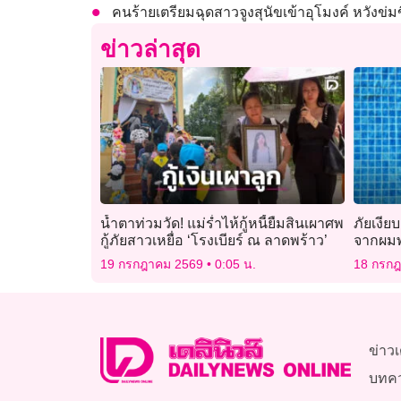
คนร้ายเตรียมฉุดสาวจูงสุนัขเข้าอุโมงค์ หวังข่มข
ข่าวล่าสุด
น้ำตาท่วมวัด! แม่ร่ำไห้กู้หนี้ยืมสินเผาศพ
ภัยเงีย
กู้ภัยสาวเหยื่อ ‘โรงเบียร์ ณ ลาดพร้าว’
จากผมพ
สระไม่ไ
19 กรกฎาคม 2569
0:05 น.
18 กรก
ข่าวเ
บทค