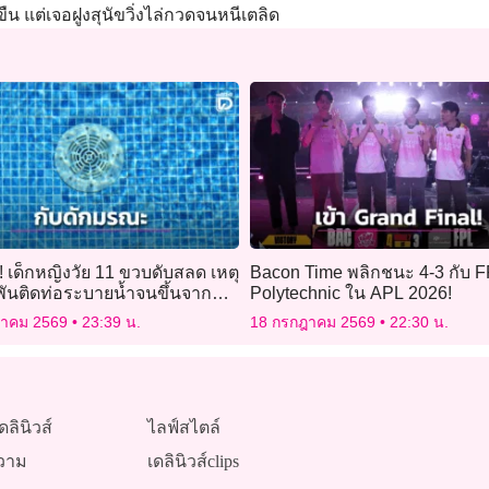
ืน แต่เจอฝูงสุนัขวิ่งไล่กวดจนหนีเตลิด
บ! เด็กหญิงวัย 11 ขวบดับสลด เหตุ
Bacon Time พลิกชนะ 4-3 กับ 
ันติดท่อระบายน้ำจนขึ้นจากก้น
Polytechnic ใน APL 2026!
ด้
ฎาคม 2569
23:39 น.
18 กรกฎาคม 2569
22:30 น.
ดลินิวส์
ไลฟ์สไตล์
วาม
เดลินิวส์clips