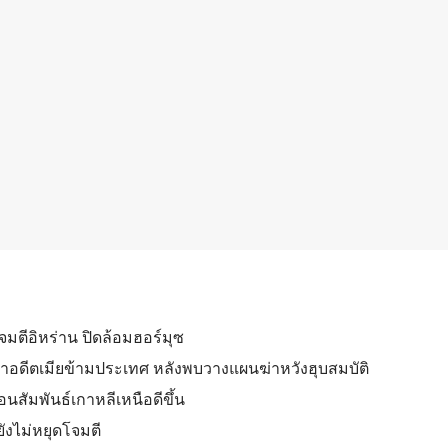
มตีอิหร่าน ปิดล้อมฮอร์มุซ
านล่าอดีตเมียข้ามประเทศ หลังพบวางแผนฆ่าหวังฮุบสมบัติ
อนสัมพันธ์เกาหลีเหนือดีขึ้น
ยังไม่หยุดโจมตี