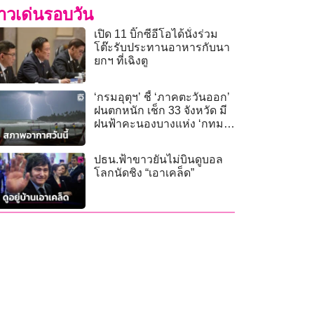
่าวเด่นรอบวัน
เปิด 11 บิ๊กซีอีโอได้นั่งร่วม
โต๊ะรับประทานอาหารกับนา
ยกฯ ที่เฉิงตู
‘กรมอุตุฯ’ ชี้ ‘ภาคตะวันออก’
ฝนตกหนัก เช็ก 33 จังหวัด มี
ฝนฟ้าคะนองบางแห่ง ‘กทม.’
เจอฝน 40%
ปธน.ฟ้าขาวยันไม่บินดูบอล
โลกนัดชิง “เอาเคล็ด”