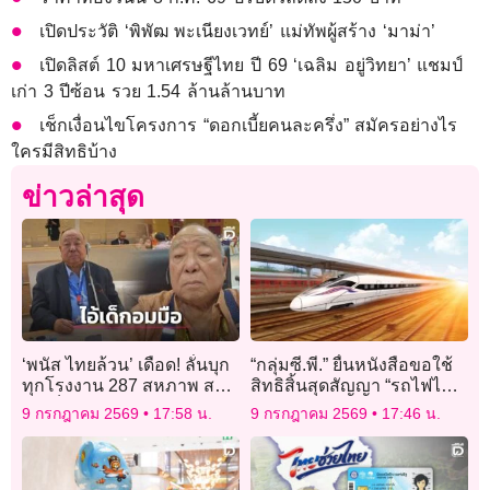
เปิดประวัติ ‘พิพัฒ พะเนียงเวทย์’ แม่ทัพผู้สร้าง ‘มาม่า’
เปิดลิสต์ 10 มหาเศรษฐีไทย ปี 69 ‘เฉลิม อยู่วิทยา’ แชมป์
เก่า 3 ปีซ้อน รวย 1.54 ล้านล้านบาท
เช็กเงื่อนไขโครงการ “ดอกเบี้ยคนละครึ่ง” สมัครอย่างไร
ใครมีสิทธิบ้าง
ข่าวล่าสุด
‘พนัส ไทยล้วน’ เดือด! ลั่นบุก
“กลุ่มซี.พี.” ยื่นหนังสือขอใช้
ทุกโรงงาน 287 สหภาพ สกัด
สิทธิสิ้นสุดสัญญา “รถไฟไฮส
‘ไอ้เด็กอมมือ’ ฮุบบอร์ด
ปีด 3 สนามบิน” รับ BOI ไม่
9 กรกฎาคม 2569
17:58 น.
9 กรกฎาคม 2569
17:46 น.
ประกันสังคม
สำเร็จ