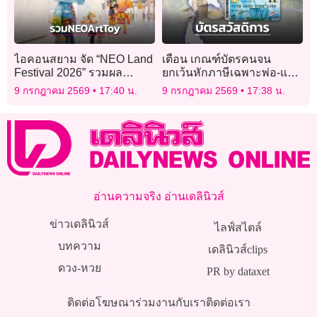
ไอคอนสยาม จัด “NEO Land
เตือน เกณฑ์บัตรคนจน
Festival 2026” รวมผล
ยกเว้นหักภาษีเฉพาะพ่อ-แม่
งาน NEO Art Toy
ส่วนลูก-คู่สมรส ยังถูกตัดสิทธิ
9 กรกฎาคม 2569
17:40 น.
9 กรกฎาคม 2569
17:38 น.
เหมือนเดิม
อ่านความจริง อ่านเดลินิวส์
ข่าวเดลินิวส์
ไลฟ์สไตล์
บทความ
เดลินิวส์clips
ดวง-หวย
PR by dataxet
ติดต่อโฆษณา
ร่วมงานกับเรา
ติดต่อเรา