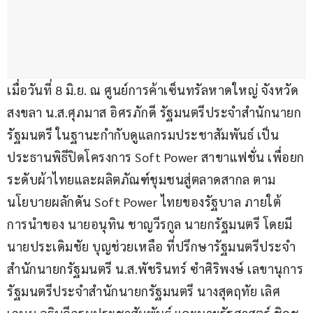
เมื่อวันที่ 8 มิ.ย. ณ ศูนย์การค้าเซ็นทรัลหาดใหญ่ จังหวัด
สงขลา น.ส.ศุภมาส อิศรภักดี รัฐมนตรีประจำสำนักนายก
รัฐมนตรี ในฐานะกำกับดูแลกรมประชาสัมพันธ์ เป็น
ประธานพิธีปิดโครงการ Soft Power สาขาแฟชั่น เพื่อยก
ระดับผ้าไทยและผลิตภัณฑ์ชุมชนสู่ตลาดสากล ตาม
นโยบายผลักดัน Soft Power ไทยของรัฐบาล ภายใต้
การนำของ นายอนุทิน ชาญวีรกูล นายกรัฐมนตรี โดยมี
นายประเดิมชัย บุญช่วยเหลือ ที่ปรึกษารัฐมนตรีประจำ
สำนักนายกรัฐมนตรี น.ส.พัชรินทร์ ซำศิริพงษ์ เลขานุการ
รัฐมนตรีประจำสำนักนายกรัฐมนตรี นางสุดฤทัย เลิศ