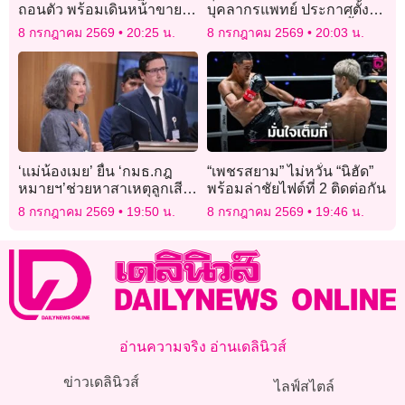
ถอนตัว พร้อมเดินหน้าขาย
บุคลากรแพทย์ ประกาศตั้ง
อาวุธให้พันธมิตร
‘คณะพยาบาลศาสตร์’ ปั้นลูก
8 กรกฎาคม 2569
20:25 น.
8 กรกฎาคม 2569
20:03 น.
หลานคืนถิ่น
‘แม่น้องเมย’ ยื่น ‘กมธ.กฎ
“เพชรสยาม” ไม่หวั่น “นิฮัด”
หมายฯ’ช่วยหาสาเหตุลูกเสีย
พร้อมล่าชัยไฟต์ที่ 2 ติดต่อกัน
ชีวิต ‘รังสิมันต์’รับหารือกมธ.
8 กรกฎาคม 2569
19:50 น.
8 กรกฎาคม 2569
19:46 น.
อ่านความจริง อ่านเดลินิวส์
ข่าวเดลินิวส์
ไลฟ์สไตล์