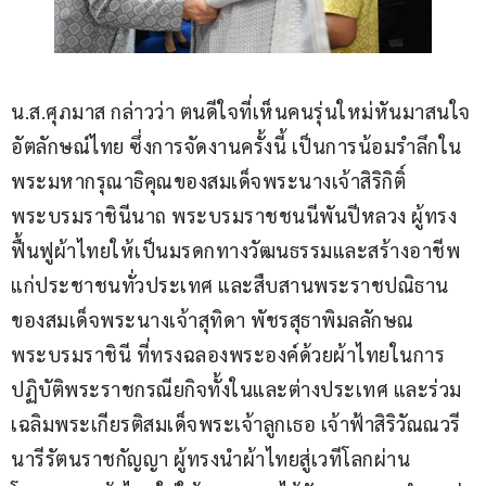
น.ส.ศุภมาส กล่าวว่า ตนดีใจที่เห็นคนรุ่นใหม่หันมาสนใจ
อัตลักษณ์ไทย ซึ่งการจัดงานครั้งนี้ เป็นการน้อมรำลึกใน
พระมหากรุณาธิคุณของสมเด็จพระนางเจ้าสิริกิติ์ 
พระบรมราชินีนาถ พระบรมราชชนนีพันปีหลวง ผู้ทรง
ฟื้นฟูผ้าไทยให้เป็นมรดกทางวัฒนธรรมและสร้างอาชีพ
แก่ประชาชนทั่วประเทศ และสืบสานพระราชปณิธาน
ของสมเด็จพระนางเจ้าสุทิดา พัชรสุธาพิมลลักษณ 
พระบรมราชินี ที่ทรงฉลองพระองค์ด้วยผ้าไทยในการ
ปฏิบัติพระราชกรณียกิจทั้งในและต่างประเทศ และร่วม
เฉลิมพระเกียรติสมเด็จพระเจ้าลูกเธอ เจ้าฟ้าสิริวัณณวรี 
นารีรัตนราชกัญญา ผู้ทรงนำผ้าไทยสู่เวทีโลกผ่าน