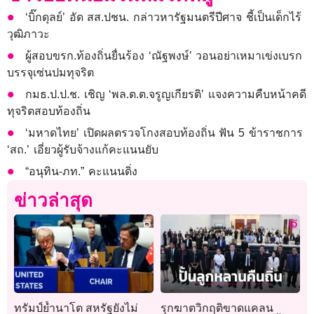
‘บิ๊กดุลย์’ อัด สส.ปชน. กล่าวหารัฐมนตรีปีศาจ ชี้เป็นเด็กไร้
วุฒิภาวะ
ผู้สอบขรก.ท้องถิ่นยื่นร้อง ‘ณัฐพงษ์’ วอนอย่าเหมาเข่งเบรก
บรรจุเซ่นปมทุจริต
กมธ.ป.ป.ช. เชิญ ‘พล.ต.ต.จรูญเกียรติ’ แจงความคืบหน้าคดี
ทุจริตสอบท้องถิ่น
‘มหาดไทย’ เปิดผลตรวจโกงสอบท้องถิ่น ฟัน 5 ข้าราชการ
‘สถ.’ เอี่ยวผู้รับจ้างแก้คะแนนยับ
“อนุทิน-ภท.” คะแนนดิ่ง
ข่าวล่าสุด
ทรัมป์ย้ำนาโต สหรัฐยังไม่
รุกฆาตวิกฤติขาดแคลน