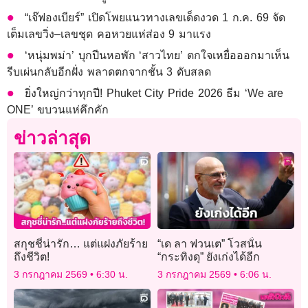
“เจ๊ฟองเบียร์” เปิดโพยแนวทางเลขเด็ดงวด 1 ก.ค. 69 จัด
เต็มเลขวิ่ง–เลขชุด คอหวยแห่ส่อง 9 มาแรง
‘หนุ่มพม่า’ บุกปีนหอพัก ‘สาวไทย’ ตกใจเหยื่อออกมาเห็น
รีบเผ่นกลับอีกฝั่ง พลาดตกจากชั้น 3 ดับสลด
ยิ่งใหญ่กว่าทุกปี! Phuket City Pride 2026 ธีม ‘We are
ONE’ ขบวนแห่คึกคัก
ข่าวล่าสุด
สกุชชี่น่ารัก… แต่แฝงภัยร้าย
“เด ลา ฟวนเต” โวสนั่น
ถึงชีวิต!
“กระทิงดุ” ยังเก่งได้อีก
3 กรกฎาคม 2569
6:30 น.
3 กรกฎาคม 2569
6:06 น.