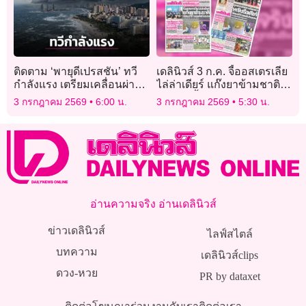
ติดตาม ‘พายุดีเปรสชัน’ ทวี
เดลินิวส์ 3 ก.ค. จี้ออสเตรเลีย
กำลังแรง เตรียมเคลื่อนผ่าน
ไล่ล่าเดียร์ แก๊งยาข้ามชาติ
เกาะไหหลำอีก 2 วัน
นัดแอร์หิ้วของส่งโรงแรม
3 กรกฎาคม 2569
6:00 น.
3 กรกฎาคม 2569
5:30 น.
อ่านความจริง อ่านเดลินิวส์
ข่าวเดลินิวส์
ไลฟ์สไตล์
บทความ
เดลินิวส์clips
ดวง-หวย
PR by dataxet