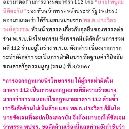
ออกมาต่อต้านการล้างผิดมาตรา 112 โดย 
“นายไพบูลย์ 
นิติตะวัน”
 รอง หัวหน้าพรรคพลังประชารัฐ (พปชร.) 
ออกมาแถลงว่า 
ได้รับมอบหมายจาก
 พล.อ.ประวิตร 
วงษ์สุวรรณ
 หัวหน้าพรรค เกี่ยวกับจุดยืนของพรรคต่อ
ร่าง พ.ร.บ.นิรโทษกรรม ซึ่งพรรคมีมติคัดค้านการรวม
คดี 112 ร่วมอยู่ในร่าง พ.ร.บ. ดังกล่าว เนื่องจากการก
ระทำดังกล่าว จะเป็นการฝ่าฝืนบรรทัดฐานคำวินิจฉัย
ของศาลรัฐธรรมนูญ (รธน.) ที่ 3/2567 
“การออกกฎหมายนิรโทษกรรม ให้ผู้กระทำผิดใน 
มาตรา 112 เป็นการออกกฎหมายที่มีความร้ายแรง
มากกว่าการเสนอแก้ไขกฎหมายมาตรา 112 ด้วยซ้ำ 
เราจึงคัดค้านไม่เห็นด้วย และ พล.อ.ประวิตร ก็มีนโย
บายชัดเจนที่จะปกป้องสถาบัน จึงต้องมาบอกให้ชัดเจน
ว่าพรรค พปชร. ขอคัดค้านเรื่องนี้และท่านยังกำชับว่า