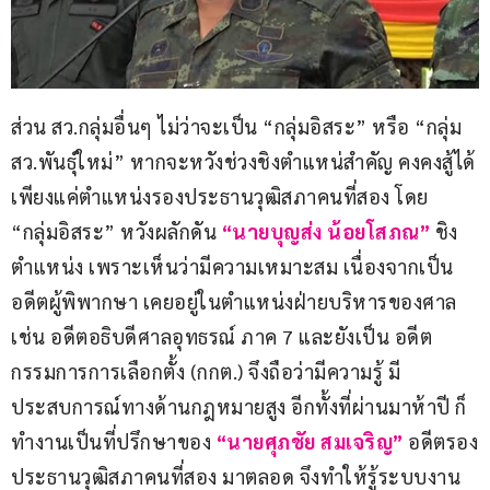
ส่วน สว.กลุ่มอื่นๆ ไม่ว่าจะเป็น “กลุ่มอิสระ” หรือ “กลุ่ม 
สว.พันธุ์ใหม่” หากจะหวังช่วงชิงตำแหน่สำคัญ คงคงสู้ได้
เพียงแค่ตำแหน่งรองประธานวุฒิสภาคนที่สอง โดย 
“กลุ่มอิสระ” หวังผลักดัน 
“นายบุญส่ง น้อยโสภณ”
 ชิง
ตำแหน่ง เพราะเห็นว่ามีความเหมาะสม เนื่องจากเป็น
อดีตผู้พิพากษา เคยอยู่ในตำแหน่งฝ่ายบริหารของศาล 
เช่น อดีตอธิบดีศาลอุทธรณ์ ภาค 7 และยังเป็น อดีต
กรรมการการเลือกตั้ง (กกต.) จึงถือว่ามีความรู้ มี
ประสบการณ์ทางด้านกฎหมายสูง อีกทั้งที่ผ่านมาห้าปี ก็
ทำงานเป็นที่ปรึกษาของ
 “นายศุภชัย สมเจริญ” 
อดีตรอง
ประธานวุฒิสภาคนที่สอง มาตลอด จึงทำให้รู้ระบบงาน