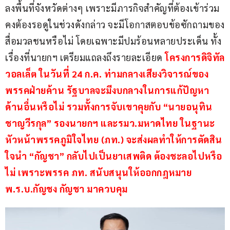
ลงพื้นที่จังหวัดต่างๆ เพราะมีภารกิจสำคัญที่ต้องเข้าร่วม 
คงต้องรอดูในช่วงดังกล่าว จะมีโอกาสตอบข้อซักถามของ
สื่อมวลชนหรือไม่ โดยเฉพาะมีปมร้อนหลายประเด็น ทั้ง
เรื่องที่นายกฯ เตรียมแถลงถึงรายละเอียด 
โครงการดิจิทัล
วอลเล็ต ในวันที่ 24 ก.ค. ท่ามกลางเสียงวิจารณ์ของ
พรรคฝ่ายค้าน รัฐบาลจะมีงบกลางในการแก้ปัญหา
ด้านอื่นหรือไม่ รวมทั้งการจับเขาคุยกับ “นายอนุทิน 
ชาญวีรกุล” รองนายกฯ และรมว.มหาดไทย ในฐานะ
หัวหน้าพรรคภูมิใจไทย (ภท.) จะส่งผลทำให้การตัดสิน
ใจนำ “กัญชา” กลับไปเป็นยาเสพติด ต้องชะลอไปหรือ
ไม่ เพราะพรรค ภท. สนับสนุนให้ออกกฎหมาย 
พ.ร.บ.กัญชง กัญชา มาควบคุม