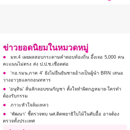
ข่าวยอดนิยมในหมวดหมู่
มท.4 เผยผลสอบกระดาษคำตอบท้องถิ่น อึ้งเจอ 5,000 คน
คะแนนไม่ตรง ส่ง ป.ป.ช.เชือดต่อ
‘กอ.รมน.ภาค 4’ ยังไม่ยืนยันชายอ้างเป็นผู้นำ BRN เสนอ
วางอาวุธแลกถอนทหาร
​​‘อนุทิน’ ลั่นลักลอบขนกัญชา ตั้งใจทำผิดกฎหมาย-ใครทำ
ต้องรับกรรม
ภาวะหัวใจล้มเหลว
‘พัฒนา’ ชี้ตรวจพบ นศ.ติดพยาธิใบไม้ในตับอื้อ อาจต้อง
ตรวจทั้งประเทศ