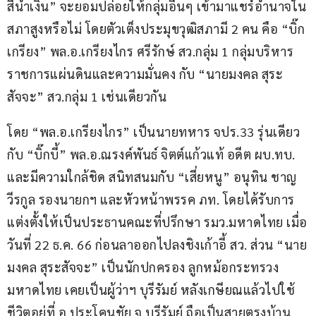
สีน้ำเงิน” จะยอมปล่อยให้กลุ่มอื่นๆ เข้ามาแชร์อำนาจใน
สภาสูงหรือไม่ โดยตัวเต็งประมุขวุฒิสภามี 2 คน คือ “บิ๊ก
เกรียง” พล.อ.เกรียงไกร ศรีรักษ์ สว.กลุ่ม 1 กลุ่มบริหาร
ราชการแผ่นดินและความมั่นคง กับ “นายมงคล สุระ
สัจจะ” สว.กลุ่ม 1 เช่นเดียวกัน
โดย “พล.อ.เกรียงไกร” เป็นนายทหาร จปร.33 รุ่นเดียว
กับ “บิ๊กบี้” พล.อ.ณรงค์พันธ์ จิตต์แก้วแท้ อดีต ผบ.ทบ. 
และมีความใกล้ชิด สนิทสนมกับ “เสี่ยหนู” อนุทิน ชาญ
วีรกูล รองนายกฯ และหัวหน้าพรรค ภท. โดยได้รับการ
แต่งตั้งให้เป็นประธานคณะที่ปรึกษา รมว.มหาดไทย เมื่อ
วันที่ 22 ธ.ค. 66 ก่อนลาออกไปลงชิงเก้าอี้ สว. ส่วน “นาย
มงคล สุระสัจจะ” เป็นนักปกครอง ลูกหม้อกระทรวง
มหาดไทย เคยเป็นผู้ว่าฯ บุรีรัมย์ หลังเกษียณแล้วไปใช้
ชีวิตอยู่ที่ อ.ประโคนชัย จ.บุรีรัมย์ ถือเป็นสายตรงบ้าน