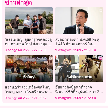
ข่าวล่าสุด
‘สรรเพชญ‘ ลุยสำรวจคลองอู่
ส่งออกทองคำ พ.ค.69 ทะลุ
ตะเภา-หาดใหญ่ สั่งเร่งขุด
1,413 ล้านดอลลาร์ โต
ลอกเปิดทางน้ำ รับหน้ามรสุม
55.75% หลังธนาคารกลาง
9 กรกฎาคม 2569
22:07 น.
9 กรกฎาคม 2569
21:44 น.
ทั่วโลกแห่ตุน
สุราษฎร์ฯ เร่งเครื่องจัดใหญ่
อัยการตั้งข้อหาตำรวจ
“เทศกาลเงาะโรงเรียนนาสาร
นิวเจอร์ซีย์ทิ้งสุนัขตำรวจ 2
GI ครั้งที่ 34” โชว์ของดีเมือง
ตัวทนร้อนในรถปิดล็อกนาน
9 กรกฎาคม 2569
21:30 น.
9 กรกฎาคม 2569
21:29 น.
คนดี 20–31 ก.ค.นี้
7 ชั่วโมงจนดับอนาถ