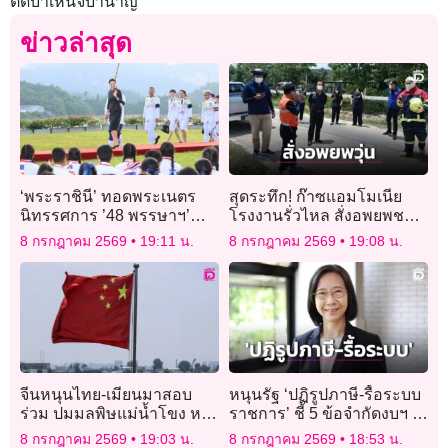
ตัดบำเหน็จบำนาญ
ข่าวล่าสุด
‘พระราชินี’ ทอดพระเนตร
สุดระทึก! ก๊าซแอมโมเนีย
นิทรรศการ ’48 พรรษาฯ’
โรงงานรั่วไหล สั่งอพยพชาว
และพระราชทานรางวัลชนะ
บ้าน-นักเรียนนับพันคน
8 กรกฎาคม 2569
19:11 น.
8 กรกฎาคม 2569
19:08 น.
เลิศการแข่งขันเรือใบ
จีนหนุนไทย-เมียนมาสอบ
หนุนรัฐ ‘ปฏิรูปภาษี-รื้อระบบ
ร่วม ปมมลพิษแม่น้ำโขง หา
ราชการ’ ชี้ 5 ข้อจำกัดงบฯ ปี
ต้นตอโลหะหนัก
70 ทำเศรษฐกิจโตยาก
8 กรกฎาคม 2569
19:03 น.
8 กรกฎาคม 2569
18:53 น.