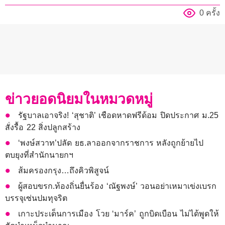
0 ครั้ง
ข่าวยอดนิยมในหมวดหมู่
รัฐบาลเอาจริง! ‘สุชาติ’ เชือดหาดฟรีด้อม ปิดประกาศ ม.25
สั่งรื้อ 22 สิ่งปลูกสร้าง
‘พงษ์สวาท’ปลัด ยธ.ลาออกจากราชการ หลังถูกย้ายไป
ตบยุงที่สำนักนายกฯ
ส้มครองกรุง…ถึงคิวพิสูจน์
ผู้สอบขรก.ท้องถิ่นยื่นร้อง ‘ณัฐพงษ์’ วอนอย่าเหมาเข่งเบรก
บรรจุเซ่นปมทุจริต
เกาะประเด็นการเมือง โวย ‘มาร์ค’ ถูกบิดเบือน ไม่ได้พูดให้