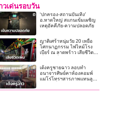
่าวเด่นรอบวัน
‘ปกครอง-สถานบันเทิง’
อ.หาดใหญ่ สแกนเข้มเผชิญ
เหตุอัคคีภัย-ความปลอดภัย
ญาติเศร้าหนุ่มวัย 20 เหยื่อ
โศกนาฏกรรม ไฟไหม้โรง
เบียร์ ณ ลาดพร้าว เสียชีวิต
เป็นรายที่ 29
เด้งครูชายฉาว ลอบทำ
อนาจารศิษย์คาห้องคอมพ์
แม่โร่โทรฯสารภาพแทนลูก-
ผอ.เขตสั่งสอบวินัยร้ายแรง