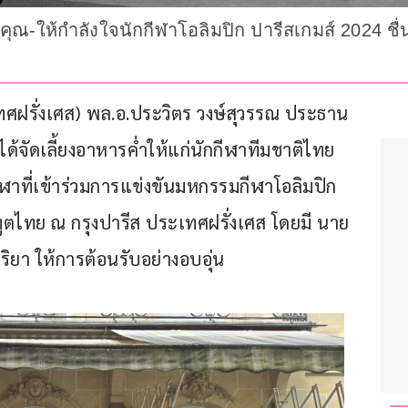
อบคุณ-ให้กำลังใจนักกีฬาโอลิมปิก ปารีสเกมส์ 2024
ะเทศฝรั่งเศส) พล.อ.ประวิตร วงษ์สุวรรณ ประธาน
ัดเลี้ยงอาหารค่ำให้แก่นักกีฬาทีมชาติไทย 
ฬาที่เข้าร่วมการแข่งขันมหกรรมกีฬาโอลิมปิก 
ูตไทย ณ กรุงปารีส ประเทศฝรั่งเศส โดยมี นาย
ิยา ให้การต้อนรับอย่างอบอุ่น