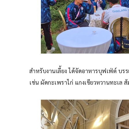
สำหรับงานเลี้ยง ได้จัดอาหารบุฟเฟ่ต์ บ
เช่น ผัดกะเพราไก่ แกงเขียวหวานทะเล ส้