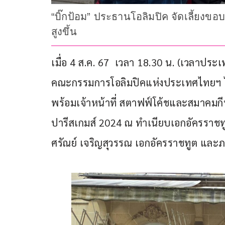
“บิ๊กป้อม” ประธานโอลิมปิค จัดเลี้ยงข
สูงขึ้น
เมื่อ 4 ส.ค. 67  เวลา 18.30 น. (เวลาปร
คณะกรรมการโอลิมปิคแห่งประเทศไทยฯ ได้จ
พร้อมเจ้าหน้าที่ สตาฟฟ์โค้ชและสมาคมกี
ปารีสเกมส์ 2024 ณ ทำเนียบเอกอัครราชท
ศรัณย์ เจริญสุวรรณ เอกอัครราชทูต และภร