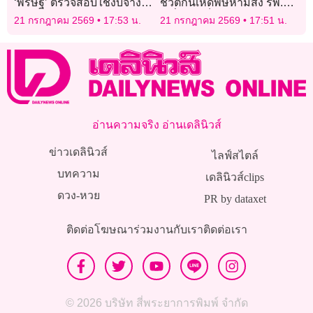
‘พริษฐ์’ ตรวจสอบใช้งบจ้าง
ชีวิตกินเห็ดพิษหามส่ง รพ.
‘แสวง’ ปี 68 คะแนนประเมิน
เหยื่อเผยเข็ดแล้วไม่กล้าแตะ
21 กรกฎาคม 2569
17:53 น.
21 กรกฎาคม 2569
17:51 น.
‘ไม่ผ่าน’
อีก
อ่านความจริง อ่านเดลินิวส์
ข่าวเดลินิวส์
ไลฟ์สไตล์
บทความ
เดลินิวส์clips
ดวง-หวย
PR by dataxet
ติดต่อโฆษณา
ร่วมงานกับเรา
ติดต่อเรา
© 2026 บริษัท สี่พระยาการพิมพ์ จำกัด