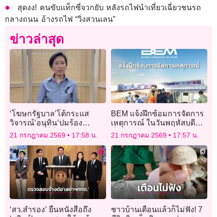
สุดงง! คนขับแท็กซี่จวกยับ หลังรถไฟนำเที่ยวเฉี่ยวชนรถ
กลางถนน อ้างรถไฟ “วิ่งสวนเลน”
ข่าวล่าสุด
‘โฆษกรัฐบาล’โต้กระแส
BEM แจ้งฝึกซ้อมการจัดการ
วิจารณ์’อนุทิน’ปมร้อง
เหตุการณ์ ในวันพฤหัสบดี
เพลง’เถียนมี่มี่’ ระหว่างเยือน
ที่ 23 กรกฎาคม 2569
21 กรกฎาคม 2569
17:58 น.
21 กรกฎาคม 2569
17:57 น.
จีน ย้ำเป็นตัวอย่าง’การทูต
ด้วยดนตรี’
‘สว.สำรอง’ ยื่นหนังสือถึง
ชาวบ้านเตือนแล้วก็ไม่ฟัง! 7