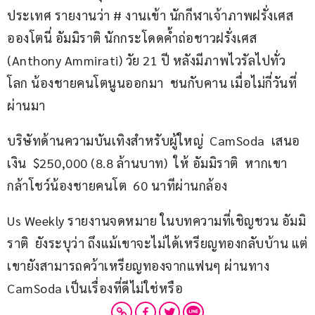
ประเทศ รายงานว่า # งานเข้า นักกีฬาเจ้าภาพฝรั่งเศส 
อองโตนี่ อัมมิราติ นักกระโดดค้ำถ่อชาวฝรั่งเศส 
(Anthony Ammirati) วัย 21 ปี หลังมีภาพไวรัลไปทั่ว
โลก น้องชายคนโตนูนออกมา  ชนกับคาน เมื่อไม่กี่วันที่
ผ่านมา
บริษัทด้านความบันเทิงสำหรับผู้ใหญ่  CamSoda  เสนอ
เงิน  $250,000 (8.8 ล้านบาท)  ให้ อัมมิราติ  หากเขา
กล้าโชว์น้องชายคนโต  60 นาทีผ่านกล้อง
Us Weekly รายงานจดหมาย ในบทความที่เชิญชวน อัมมิ
ราติ  ยังระบุว่า ถึงแม้เขาจะไม่ได้เหรียญทองกลับบ้าน แต่
เขายังสามารถคว้าเหรียญทองจากแฟนๆ ผ่านทาง  
CamSoda เป็นเรื่องที่ดีไม่ใช่หรือ