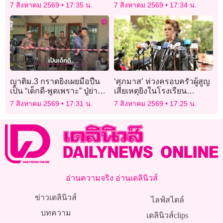
สังหารย่าตอนหลับ
เคลื่อนความมั่งคั่ง
7 สิงหาคม 2569
17:35 น.
7 สิงหาคม 2569
17:34 น.
ญาติม.3 กราดยิงเผยมือปืน
‘ศุภมาส’ ห่วงครอบครัวผู้สูญ
เป็น “เด็กดี-พูดเพราะ” ปู่ย่า
เสียเหตุยิงในโรงเรียน
ประคบประหงมอย่างดี ไม่คิด
เทพศิรินทร์ นนทบุรี
7 สิงหาคม 2569
17:31 น.
7 สิงหาคม 2569
17:25 น.
ลงมือสังหารโหด
อ่านความจริง อ่านเดลินิวส์
ข่าวเดลินิวส์
ไลฟ์สไตล์
บทความ
เดลินิวส์clips