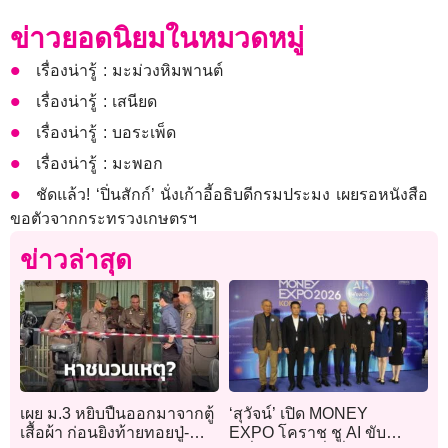
ข่าวยอดนิยมในหมวดหมู่
เรื่องน่ารู้ : มะม่วงหิมพานต์
เรื่องน่ารู้ : เสนียด
เรื่องน่ารู้ : บอระเพ็ด
เรื่องน่ารู้ : มะพอก
ชัดแล้ว! ‘ปิ่นสักก์’ นั่งเก้าอี้อธิบดีกรมประมง เผยรอหนังสือ
ขอตัวจากกระทรวงเกษตรฯ
ข่าวล่าสุด
เผย ม.3 หยิบปืนออกมาจากตู้
‘สุวัจน์’ เปิด MONEY
เสื้อผ้า ก่อนยิงท้ายทอยปู่-
EXPO โคราช ชู AI ขับ