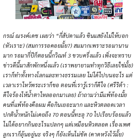
กรณ์ ณรงค์เดช เผยว่า “กี่สัปดาแล้ว ซินแสยังไม่ให้บอก 
(หัวเราะ) (สมการรอคอยมั้ย?) สมมากเพราะรอมานาน
มาก รอมากี่ปีก็ตอนนี้กวิณท์ 3 ขวบครึ่งแล้ว เพิ่งจะทราบ
ข่าวดีนี้มาสักพักหนึ่งแล้ว (เราพยายามทำทุกวิธีเลยใช่มั้ย) 
เราก็ทำทั้งทางโลกและทางธรรมเลย ไม่ได้ไปบนอะไร แต่
เวลาเราไหว้พระเราก็ขอ ตอนที่เรารู้เราก็ดีใจ (ศรีริต้า : 
ดีใจร้องไห้น้ำตาไหลออกมาเลย) ถ้าถามว่ามีแพ้ท้องมั้ย 
คนที่แพ้ท้องคือผม คือกินเยอะมาก และหิวตลอดเวลา 
ปกติน้ำหนักไม่เคยถึง 70 ตอนนี้ทะลุ 70 ไปเรียบร้อยแล้ว 
ไม่ได้อยากกินอะไรแปลกๆ แต่เหมือนหิวตลอด เรื่องเพศ
ลูกเราก็ลุ้นอยู่นะ จริงๆ ก็ยังเห็นไม่ชัด (คาดหวังไว้มั้ย) 