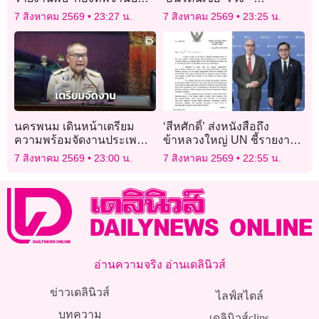
ใกล้ดวงจันทร์
‘เวียดนาม’ แชมป์กลุ่ม
7 สิงหาคม 2569
23:27 น.
7 สิงหาคม 2569
23:25 น.
นครพนม เดินหน้าเตรียม
‘สีหศักดิ์’ ส่งหนังสือถึง
ความพร้อมจัดงานประเพณี
ข้าหลวงใหญ่ UN ชี้รายงาน
ไหลเรือไฟ ประจำปี 2569
‘ทอม แอนดรูวส์’ บิดเบือนปม
7 สิงหาคม 2569
23:00 น.
7 สิงหาคม 2569
22:55 น.
ไทย-กัมพูชา
อ่านความจริง อ่านเดลินิวส์
ข่าวเดลินิวส์
ไลฟ์สไตล์
บทความ
เดลินิวส์clips