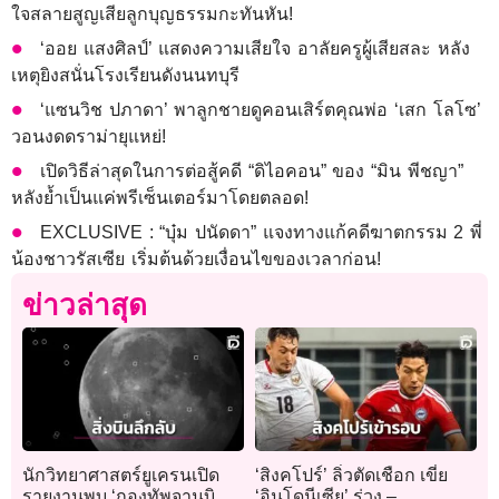
ใจสลายสูญเสียลูกบุญธรรมกะทันหัน!
‘ออย แสงศิลป์’ แสดงความเสียใจ อาลัยครูผู้เสียสละ หลัง
เหตุยิงสนั่นโรงเรียนดังนนทบุรี
‘แซนวิช ปภาดา’ พาลูกชายดูคอนเสิร์ตคุณพ่อ ‘เสก โลโซ’
วอนงดดราม่ายุแหย่!
เปิดวิธีล่าสุดในการต่อสู้คดี “ดิไอคอน” ของ “มิน พีชญา”
หลังย้ำเป็นแค่พรีเซ็นเตอร์มาโดยตลอด!
EXCLUSIVE : “บุ๋ม ปนัดดา” แจงทางแก้คดีฆาตกรรม 2 พี่
น้องชาวรัสเซีย เริ่มต้นด้วยเงื่อนไขของเวลาก่อน!
ข่าวล่าสุด
นักวิทยาศาสตร์ยูเครนเปิด
‘สิงคโปร์’ ลิ่วตัดเชือก เขี่ย
รายงานพบ ‘กองทัพจานบิน’
‘อินโดนีเซีย’ ร่วง –