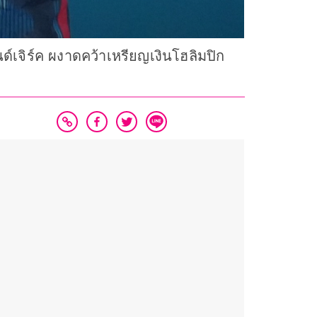
นด์เจิร์ค ผงาดคว้าเหรียญเงินโฮลิมปิก