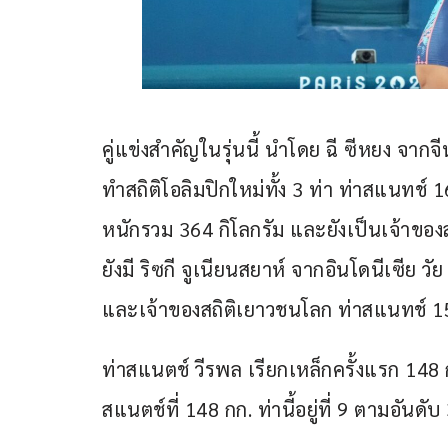
คู่แข่งสำคัญในรุ่นนี้ นำโดย ฉี ซีหยง จาก
ทำสถิติโอลิมปิกใหม่ทั้ง 3 ท่า ท่าสแนทช์ 1
หนักรวม 364 กิโลกรัม และยังเป็นเจ้าของส
ยังมี ริซกี จูเนียนสยาห์ จากอินโดนีเซีย วั
และเจ้าของสถิติเยาวชนโลก ท่าสแนทช์ 15
ท่าสแนตช์ วีรพล เรียกเหล็กครั้งแรก 148 ก
สแนตช์ที่ 148 กก. ท่านี้อยู่ที่ 9 ตามอันดับ 