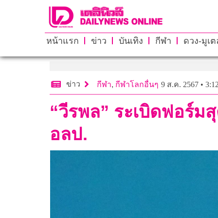
หน้าแรก
ข่าว
บันเทิง
กีฬา
ดวง-มูเตล
ข่าว
กีฬา
,
กีฬาโลกอื่นๆ
9 ส.ค. 2567 • 3:1
“วีรพล” ระเบิดฟอร์มสุ
อลป.