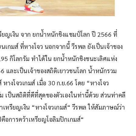
ยญเงิน จาก ยกน้ำหนักชิงแชมป์โลก ปี 2566 ที่
นเกมส์ ที่หางโจว นอกจากนี้ วีรพล ยังเป็นเจ้าของ
 195 กิโลกรัม ทำได้ใน ยกน้ำหนักชิงชนะเลิศแห่ง
.ย.66 และเป็นเจ้าของสถิติเยาวชนโลก น้ำหนักรวม 
ส์ หางโจวเกมส์ เมื่อ 30 ก.ย.66 โดย “หางโจว
ป็นสถิติที่ดีที่สุดของตัวเองในท่านี้ด้วย ส่วนท่าคลี
ว้าเหรียญเงิน “หางโจวเกมส์“ วีรพล ให้สัมภาษณ์ว่า 
คือการคว้าเหรียญโอลิมปิกเกมส์“