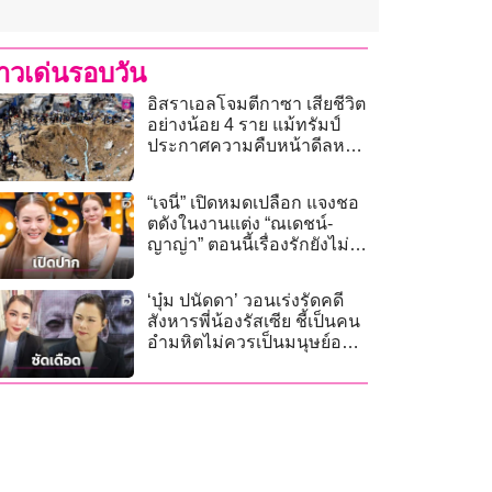
่าวเด่นรอบวัน
อิสราเอลโจมตีกาซา เสียชีวิต
อย่างน้อย 4 ราย แม้ทรัมป์
ประกาศความคืบหน้าดีลหยุด
ยิง
“เจนี่” เปิดหมดเปลือก แจงชอ
ตดังในงานแต่ง “ณเดชน์-
ญาญ่า” ตอนนี้เรื่องรักยังไม่
เปิดตัวใคร!
‘บุ๋ม ปนัดดา’ วอนเร่งรัดคดี
สังหารพี่น้องรัสเซีย ชี้เป็นคน
อำมหิตไม่ควรเป็นมนุษย์อยู่
ในสังคม