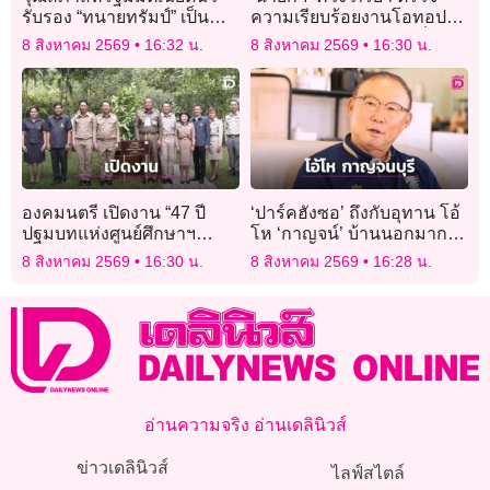
รับรอง “ทนายทรัมป์” เป็น
ความเรียบร้อยงานโอทอป
รัฐมนตรียุติธรรมคนใหม่
ศิลปาชีพ ก่อนเปิดงานเป็น
8 สิงหาคม 2569
16:32 น.
8 สิงหาคม 2569
16:30 น.
ทางการจันทร์นี้
องคมนตรี เปิดงาน “47 ปี
‘ปาร์คฮังซอ’ ถึงกับอุทาน โอ้
ปฐมบทแห่งศูนย์ศึกษาฯ
โห ‘กาญจน์’ บ้านนอกมาก
ต้นแบบการเรียนรู้ สู่การ
แต่ประทับใจความอบอุ่น
8 สิงหาคม 2569
16:30 น.
8 สิงหาคม 2569
16:28 น.
พัฒนาที่ยั่งยืน” ฉะเชิงเทรา
อ่านความจริง อ่านเดลินิวส์
ข่าวเดลินิวส์
ไลฟ์สไตล์