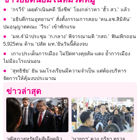
‘กรวีร์’ เผยดำเนินคดี ‘ยิ่งชีพ’ โยงกล่าวหา ‘ฮั้ว สว.’ แล้ว
‘อธิบดีกรมอุทยานฯ’ สั่งตั้งกรรมการสอบ ‘หน.อช.สิมิลัน’
ปมอนุญาตคณะ ‘วีระ’ เข้าพักแรม
‘มท.4’นำประชุม ‘ก.กลาง’ พิจารณามติ ‘กสถ.’ ฟันเพิกถอน
5,925คน ด้าน ‘ปลัด มท.’ยันวันนี้ต้องจบ
เกาะประเด็นการเมือง ไม่ปิดทางคุยส้ม-แดง ยํ้าการเมือง
ไม่มีอะไรแน่นอน
‘สุทธิชัย’ ยัน นมโรงเรียนมีความจำเป็น แต่ต้องบริหาร
จัดการให้คุ้มงบประมาณ
ข่าวล่าสุด
วุฒิสภาสหรัฐมีมติเฉียดฉิว
‘นายกฯ’ ควง ภริยา ตรวจ