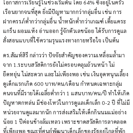
โอกาสการเรียนรู้ในช่วงเริ่มต้น โดย 64% ซึ่งอยู่ในครัว
เรือนยากจนที่สุด ยิ่งมีปัญหามากกว่ากลุ่มอื่น เช่น การ
ฝากครรภ์ต่ำกว่ากลุ่มอื่น น้ำหนักต่ำกว่าเกณฑ์ เตี้ยแคระ
แกร็น ผอมแห้ง อ่านออก รู้จักตัวเลขน้อย ได้รับการดูแล
สั่งสอนแบบที่ใช้ความรุนแรงทางกายหรือใจ เป็นต้น
ดร.สัณห์สิรี กล่าวว่า ปัจจัยสำคัญของความเหลื่อมล้ำมา
จาก 1.ระบบสวัสดิการยังไม่ครอบคลุมถ้วนหน้า ไม่
ยืดหยุ่น ไม่สะดวก และไม่เพียงพอ เช่น เงินอุดหนุนเลี้ยง
ดูเด็กแรกเกิด 600 บาท/คน/เดือน กำหนดเฉพาะกลุ่ม
คนจนที่มีรายได้เฉลี่ยต่ำกว่า 1 แสนบาท/คน/ปี ทำให้เกิด
ปัญหาตกหล่น มีช่องโหว่ในการดูแลเด็กเล็ก 0-2 ปี ที่ไม่มี
หน่วยงานดูแลมากนัก การส่งเสริมให้เด็กกินนมแม่อย่าง
น้อย 1 ปีค่อนข้างล้มเหลว เพราะขาดสวัสดิการลาคลอด
ที่เพียงพอ ขณะที่ศูนย์พัฒนาเด็กเล็กของรัฐอยู่ไกลที่พัก 