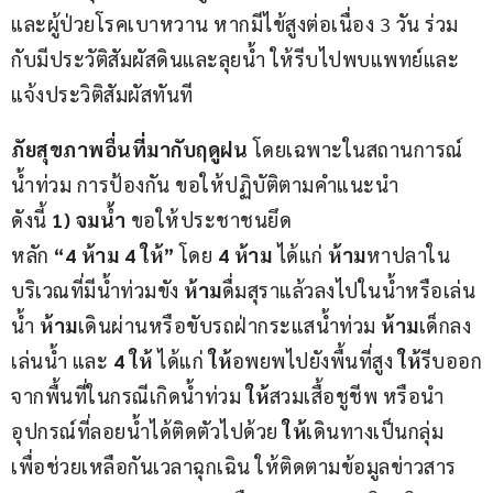
และผู้ป่วยโรคเบาหวาน หากมีไข้สูงต่อเนื่อง 3 วัน ร่วม
กับมีประวัติสัมผัสดินและลุยน้ำ ให้รีบไปพบแพทย์และ
แจ้งประวิติสัมผัสทันที  
ภัย
สุขภาพอื่น
ที่มากับฤดูฝน 
โดยเฉพาะในสถานการณ์
น้ำท่วม การป้องกัน ขอให้ปฏิบัติตามคำแนะนำ 
ดังนี้ 
1) 
จมน้ำ
 ขอให้ประชาชนยึด
หลัก 
“
4
 ห้าม 
4
 ให้”
 โดย 
4
 ห้าม
 ได้แก่ 
ห้าม
หาปลาใน
บริเวณที่มีน้ำท่วมขัง 
ห้าม
ดื่มสุราแล้วลงไปในน้ำหรือเล่น
น้ำ 
ห้าม
เดินผ่านหรือขับรถฝ่ากระแสน้ำท่วม 
ห้าม
เด็กลง
เล่นน้ำ และ 
4
 ให้
 ได้แก่ 
ให้
อพยพไปยังพื้นที่สูง 
ให้
รีบออก
จากพื้นที่ในกรณีเกิดน้ำท่วม 
ให้
สวมเสื้อชูชีพ หรือนำ
อุปกรณ์ที่ลอยน้ำได้ติดตัวไปด้วย 
ให้
เดินทางเป็นกลุ่ม 
เพื่อช่วยเหลือกันเวลาฉุกเฉิน ให้ติดตามข้อมูลข่าวสาร