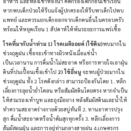
อาหาร และหลังเข้าห้องน้ำ คัดกรองเด็กก่อนเข้าเรียน 
หากพบเด็กป่วยให้รีบแจ้งผู้ปกครองให้รีบพาเด็กไปพบ
แพทย์ และควรแยกเด็กออกจากเด็กคนอื่นในครอบครัว 
พร้อมให้หยุดเรียน 1 สัปดาห์ให้พ้นระยะการแพร่เชื้อ  
โรคที่มากับน้ำท่วม 
1) โรคเมลิ
ออยด์
 (ไข้ดิน)
พบมากใน
ช่วงฤดูฝน เชื้อจะเข้าทางผิวหนังเมื่อแช่น้ำ
เป็นเวลานาน การดื่มน้ำไม่สะอาด หรือการหายใจเอาฝุ่น
ดินที่ปนเปื้อนเชื้อเข้าไป 
2) ไข้ฉี่หนู 
จะพบผู้ป่วยมากใน
ช่วงฤดูฝน ทั้ง 2 โรคดังกล่าว สามารถป้องกันโดย 1. หลีก
เลี่ยงการลุยน้ำย่ำโคลน หรือสัมผัสดินโดยตรง หากจำเป็น
ให้สวมรองเท้าบูท และถุงมือยาง หลังสัมผัสดินและน้ำให้
ทำความสะอาดร่างกายด้วยสบู่ทันที 2. ทานอาหารปรุง
สุก ดื่มน้ำสะอาดหรือน้ำต้มสุกทุกครั้ง 3. หลีกเลี่ยงการ
สัมผัสลมฝุ่น และการอยู่ท่ามกลางสายฝน 4.เกษตรกร