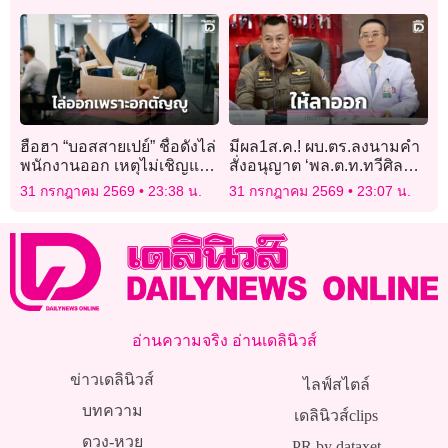
กว้านซื้อหมดแผง!
ตัวกระตุ้นชั้นดี
ฮือฮา “บอสสายเปย์” ชื่อดังไล่
มีผล1ส.ค.! ผบ.ตร.ลงนามคำ
พนักงานออก เหตุไม่เชิญแม่
สั่งอนุญาต ‘พล.ต.ท.ทวีศิลป์’
มางานแต่งเพราะอายหน้าตา
ลาออกจากราชการ
31 กรกฎาคม 2569
23:38 น.
31 กรกฎาคม 2569
23:07 น.
อ่านความจริง อ่านเดลินิวส์
ข่าวเดลินิวส์
ไลฟ์สไตล์
บทความ
เดลินิวส์clips
ดวง-หวย
PR by dataxet