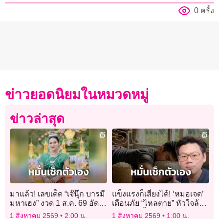
0 ครั้ง
ข่าวยอดนิยมในหมวดหมู่
ข่าวล่าสุด
มาแล้ว! เลขเด็ด “เจ๊นุ๊ก บารมี
แข็งแรงก็เสี่ยงได้! ‘หมอเจด’
มหาเฮง” งวด 1 ส.ค. 69 อัด
เตือนภัย “ไหลตาย” หัวใจล้ม
เน้นๆ 2 ตัว-3 ตัว คอหวย
เหลวดึก มื้อใหญ่-แอลกอฮอล์
1 สิงหาคม 2569
2:00 น.
1 สิงหาคม 2569
1:00 น.