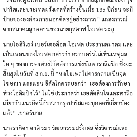
ปารีสและประเทศฝรั่งเศสที่สร้างขึ้นเมื่อ 135 ปีก่อน จะมี
ป้ายขององค์กรภายนอกติดอยู่อย่างถาวร” แถลงการณ์
จากสมาคมลูกหลานของนายกุสตาฟ ไอเฟล ระบุ
นายโอลิวิเยร์ เบอร์เตอล็อต-ไอเฟล ประธานสมาคม และ
เป็นเหลนของไอเฟล กล่าวว่า ครอบครัวไม่เห็นเหตุผล
ใด ๆ ของการคงห่วงไว้หลังการแข่งขันพาราลิมปิก ซึ่งจะ
สิ้นสุดในวันที่ 8 ก.ย. นี้ “หอไอเฟลไม่ควรกลายเป็นจุด
โฆษณา และแอน อีดัลโกควรบอกว่า ‘เธอต้องการรักษา
ห่วงโอลิมปิกไว้’ ไม่ใช่ประกาศว่า เธอตัดสินใจและหารือ
เกี่ยวกับแนวคิดนี้กับสภากรุงปารีสและบุคคลที่เกี่ยวข้อง
แล้ว” เขาอธิบาย
นางราชิดา ดาติ รมว.วัฒนธรรมฝรั่งเศส ซึ่งวิจารณ์และ