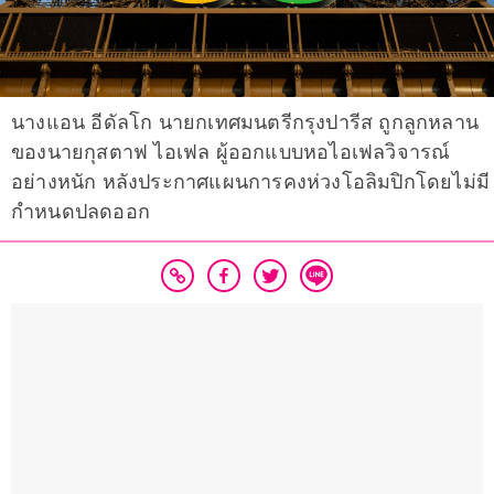
นางแอน อีดัลโก นายกเทศมนตรีกรุงปารีส ถูกลูกหลาน
ของนายกุสตาฟ ไอเฟล ผู้ออกแบบหอไอเฟลวิจารณ์
อย่างหนัก หลังประกาศแผนการคงห่วงโอลิมปิกโดยไม่มี
กำหนดปลดออก