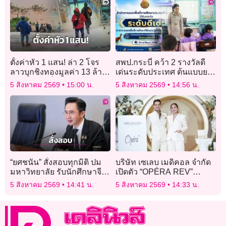
ตั้งค่าหัว 1 แสน! ล่า 2 โจร
สพป.กระบี่ คว้า 2 รางวัลดี
ลาวบุกชิงทองมูลค่า 13 ล้าน
เด่นระดับประเทศ ต้นแบบยก
หลังก่อเหตุซิ่งเรือหนีข้ามโขง
ระดับคุณภาพผู้เรียน RT-NT
5 สิงหาคม 2569
15:00 น.
5 สิงหาคม 2569
14:56 น.
“ยศชนัน” สั่งสอบทุกมิติ ปม
บริษัท เซเลบ เมดิคอล จำกัด
มหาวิทยาลัย รับนักศึกษาจีน
เปิดตัว “OPÉRA REV”
มุ่งรักษามาตรฐานอุดมศึกษา
นวัตกรรม Skin Booster จาก
5 สิงหาคม 2569
14:41 น.
5 สิงหาคม 2569
14:33 น.
ไทย
อิตาลี