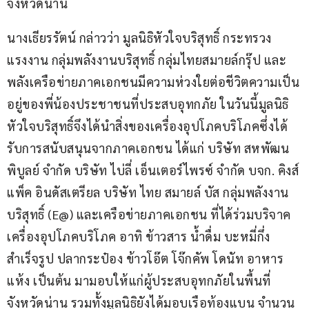
จังหวัดน่าน
นางเธียรรัตน์ กล่าวว่า มูลนิธิหัวใจบริสุทธิ์ กระทรวง
แรงงาน กลุ่มพลังงานบริสุทธิ์ กลุ่มไทยสมายล์กรุ๊ป และ
พลังเครือข่ายภาคเอกชนมีความห่วงใยต่อชีวิตความเป็น
อยู่ของพี่น้องประชาชนที่ประสบอุทกภัย ในวันนี้มูลนิธิ
หัวใจบริสุทธิ์จึงได้นำสิ่งของเครื่องอุปโภคบริโภคซึ่งได้
รับการสนับสนุนจากภาคเอกชน ได้แก่ บริษัท สหพัฒน
พิบูลย์ จำกัด บริษัท ไบ่ลี่ เอ็นเตอร์ไพรซ์ จำกัด บจก. คิงส์
แพ็ค อินดัสเตรียล บริษัท ไทย สมายล์ บัส กลุ่มพลังงาน
บริสุทธิ์ (E@) และเครือข่ายภาคเอกชน ที่ได้ร่วมบริจาค
เครื่องอุปโภคบริโภค อาทิ ข้าวสาร น้ำดื่ม บะหมี่กึ่ง
สำเร็จรูป ปลากระป๋อง ข้าวโอ๊ต โจ๊กคัพ โดนัท อาหาร
แห้ง เป็นต้น มามอบให้แก่ผู้ประสบอุทกภัยในพื้นที่
จังหวัดน่าน รวมทั้งมูลนิธิยังได้มอบเรือท้องแบน จำนวน 