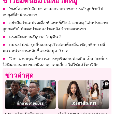
ข่าวยอดนิยมในหมวดหมู่
‘พงษ์สวาท’ปลัด ยธ.ลาออกจากราชการ หลังถูกย้ายไป
ตบยุงที่สำนักนายกฯ
อย่าคิดว่าแค่ปวดเมื่อย! แพทย์เปิด 4 สาเหตุ “เส้นประสาท
ถูกกดทับ” ต้นตอปวดคอ-ปวดหลัง ร้าวลงแขนขา
แรงเสียดทานรัฐบาล ‘อนุทิน 2’
กมธ.ป.ป.ช. รุกคืบสอบทุจริตสอบท้องถิ่น เชิญอธิการบดี
มศว-หน่วยงานหลักชี้แจงข้อมูล 9 ก.ค.
‘วิชา มหาคุณ’ชี้ขบวนการทุจริตสอบท้องถิ่น เป็น ‘องค์กร
ใต้ดิน’ขอนายกฯเอาผิดอาญาคนเอี่ยว ไม่ใช่แค่โทษวินัย
ข่าวล่าสุด