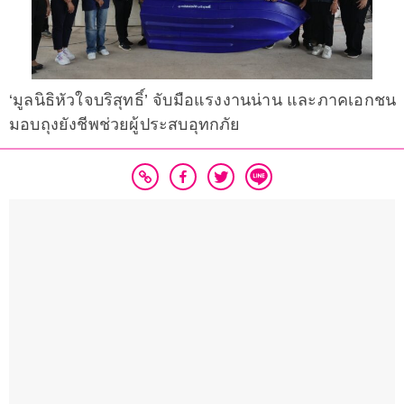
‘มูลนิธิหัวใจบริสุทธิ์’ จับมือแรงงานน่าน และภาคเอกชน
มอบถุงยังชีพช่วยผู้ประสบอุทกภัย