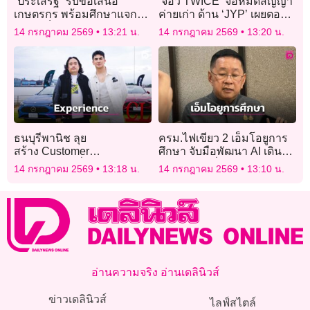
“ประเสริฐ” รับข้อเสนอ
‘จื่อวี TWICE’ จ่อหมดสัญญา
เกษตรกร พร้อมศึกษาแจก
ค่ายเก่า ด้าน ‘JYP’ เผยตอนนี้
นมถึงเด็กมัธยม แก้ปมนมล้น
กำลังอยู่ระหว่างเจรจาต่อ
14 กรกฎาคม 2569
13:21 น.
14 กรกฎาคม 2569
13:20 น.
ตลาด
สัญญา
ธนบุรีพานิช ลุย
ครม.ไฟเขียว 2 เอ็มโอยูการ
สร้าง Customer
ศึกษา จับมือพัฒนา AI เดิน
Experience เชื่อมโยงลูกค้า
หน้าแลกเปลี่ยนครู-นักเรียน
14 กรกฎาคม 2569
13:18 น.
14 กรกฎาคม 2569
13:10 น.
ผ่านโลกมอเตอร์สปอร์ต
อ่านความจริง อ่านเดลินิวส์
ข่าวเดลินิวส์
ไลฟ์สไตล์