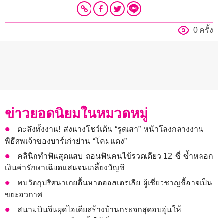
0 ครั้ง
ข่าวยอดนิยมในหมวดหมู่
ตะลึงทั้งงาน! ส่งนางโชว์เต้น “รูดเสา” หน้าโลงกลางงาน
พิธีศพเจ้าของบาร์เก่าย่าน “โคมแดง”
คลินิกทำฟันสุดแสบ ถอนฟันคนไข้รวดเดียว 12 ซี่ ซ้ำหลอก
เงินค่ารักษาเฉียดแสนจนเกลี้ยงบัญชี
พบวัตถุปริศนาเกยตื้นหาดออสเตรเลีย ผู้เชี่ยวชาญชี้อาจเป็น
ขยะอวกาศ
สนามบินจีนผุดไอเดียสร้างบ้านกระจกสุดอบอุ่นให้