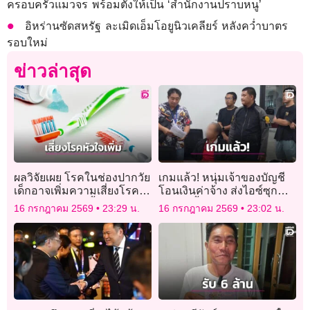
ครอบครัวแมวจร พร้อมตั้งให้เป็น ‘สำนักงานปราบหนู’
อิหร่านซัดสหรัฐ ละเมิดเอ็มโอยูนิวเคลียร์ หลังคว่ำบาตร
รอบใหม่
ข่าวล่าสุด
ผลวิจัยเผย โรคในช่องปากวัย
เกมแล้ว! หนุ่มเจ้าของบัญชี
เด็กอาจเพิ่มความเสี่ยงโรค
โอนเงินค่าจ้าง ส่งไอซ์ซุก
หัวใจตอนโตสูงขึ้น 45%
กระปุกน้ำมะขามเปียกไป
16 กรกฎาคม 2569
23:29 น.
16 กรกฎาคม 2569
23:02 น.
ญี่ปุ่น