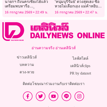
นายกฯ ถึงนครเซี่ยงไฮ้แล้ว
‘หนุ่มบุรีรัมย์’ ดวงสุดเฮง ซื้อ
เตรียมพบหารือ
หวยไม่เลือกเอง แม่ค้าหยิบใส่
‘ประธานาธิบดีสี จิ้นผิง’
มือให้ กลายเป็นรางวัลใหญ่
16 กรกฎาคม 2569
22:49 น.
16 กรกฎาคม 2569
22:47 น.
รับ 6 ล้าน
อ่านความจริง อ่านเดลินิวส์
ข่าวเดลินิวส์
ไลฟ์สไตล์
บทความ
เดลินิวส์clips
ดวง-หวย
PR by dataxet
ติดต่อโฆษณา
ร่วมงานกับเรา
ติดต่อเรา