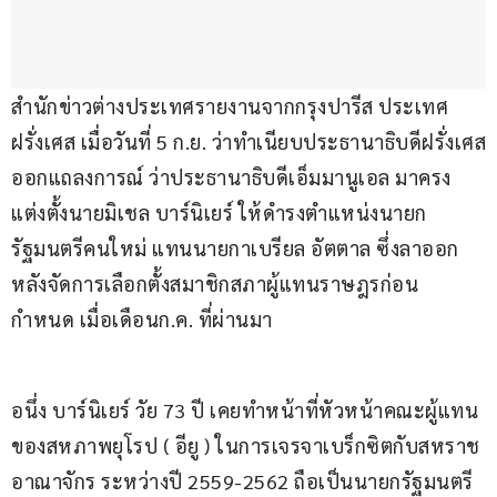
สำนักข่าวต่างประเทศรายงานจากกรุงปารีส ประเทศ
ฝรั่งเศส เมื่อวันที่ 5 ก.ย. ว่าทำเนียบประธานาธิบดีฝรั่งเศส
ออกแถลงการณ์ ว่าประธานาธิบดีเอ็มมานูเอล มาครง 
แต่งตั้งนายมิเชล บาร์นิเยร์ ให้ดำรงตำแหน่งนายก
รัฐมนตรีคนใหม่ แทนนายกาเบรียล อัตตาล ซึ่งลาออก
หลังจัดการเลือกตั้งสมาชิกสภาผู้แทนราษฎรก่อน
กำหนด เมื่อเดือนก.ค. ที่ผ่านมา
อนึ่ง บาร์นิเยร์ วัย 73 ปี เคยทำหน้าที่หัวหน้าคณะผู้แทน
ของสหภาพยุโรป ( อียู ) ในการเจรจาเบร็กซิตกับสหราช
อาณาจักร ระหว่างปี 2559-2562 ถือเป็นนายกรัฐมนตรี